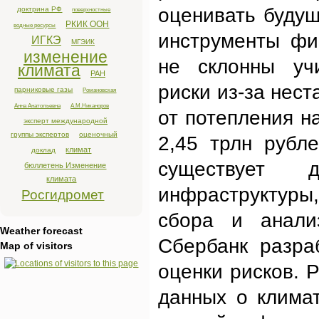
оценивать буду
доктрина РФ
поверхностные
РКИК ООН
водные ресурсы
инструменты фи
ИГКЭ
МГЭИК
изменение
не склонны учи
климата
РАН
риски из-за нес
парниковые газы
Романовская
Анна Анатольевна
А.М.Никаноров
от потепления н
эксперт международной
группы экспертов
оценочный
2,45 трлн рубл
климат
доклад
существует 
бюллетень Изменение
климата
инфраструктуры
Росгидромет
сбора и анали
Weather forecast
Сбербанк разра
Map of visitors
оценки рисков. 
данных о климат