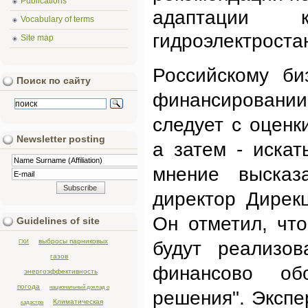
Publications
адаптации
Vocabulary of terms
гидроэлектроста
Site map
Российскому би
Поиск по сайту
финансировании
следует с оценк
Newsletter posting
а затем - иска
мнение высказ
директор Дирек
Он отметил, чт
Guidelines of site
выбросы парниковых
ГХИ
будут реализов
газов
финансово об
энергоэффективность
погода
национальный доклад о
решения". Экспе
Климатическая
кадастре