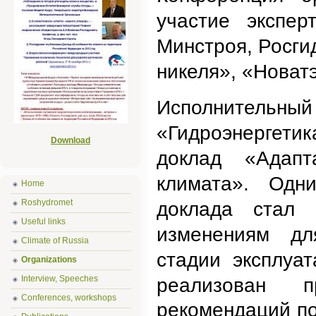
участие экспер
Минстроя, Росги
никеля», «Новатэ
Исполнител
«Гидроэнергети
Download
доклад «Адапт
климата». Одн
Home
Roshydromet
доклада стал 
Useful links
изменениям дл
Climate of Russia
стадии эксплуа
Organizations
Interview, Speeches
реализован
Conferences, workshops
рекомендаций п