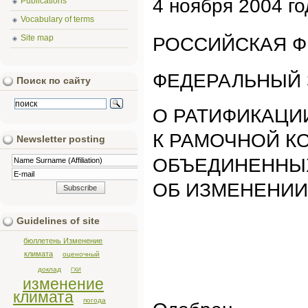
4 ноября 2004 г
Publications
Vocabulary of terms
Site map
РОССИЙСКАЯ 
ФЕДЕРАЛЬНЫЙ 
Поиск по сайту
О РАТИФИКАЦИ
К РАМОЧНОЙ К
Newsletter posting
ОБЪЕДИНЕННЫ
ОБ ИЗМЕНЕНИИ
Guidelines of site
бюллетень Изменение
климата
оценочный
доклад
ГХИ
изменение
климата
погода