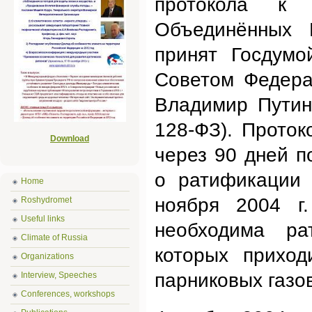
протокола к 
Объединённых 
принят Госдумо
Советом Федера
Владимир Путин
128-ФЗ). Проток
Download
через 90 дней 
о ратификации 
Home
ноября 2004 г
Roshydromet
Useful links
необходима ра
Climate of Russia
которых прихо
Organizations
парниковых газов
Interview, Speeches
Conferences, workshops