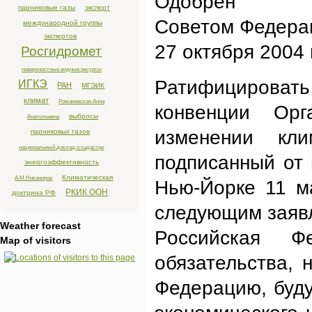
Одобрен
парниковые газы
эксперт
Советом Федера
международной группы
экспертов
27 октября 2004 
Росгидромет
поверхностные водные ресурсы
Ратифицирова
ИГКЭ
РАН
МГЭИК
климат
Романовская Анна
конвенции Ор
выбросы
Анатольевна
изменении кл
парниковых газов
национальный доклад о кадастре
подписанный от
энергоэффективность
Климатическая
А.М.Никаноров
Нью-Йорке 11 ма
РКИК ООН
доктрина РФ
следующим заяв
Weather forecast
Российская Ф
Map of visitors
обязательства,
Федерацию, буду