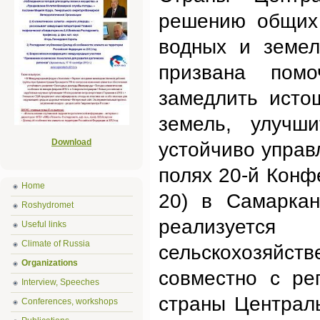
решению общих 
водных и земел
призвана пом
замедлить исто
земель, улучш
Download
устойчиво управ
полях 20-й Конф
Home
20) в Самаркан
Roshydromet
реализует
Useful links
Climate of Russia
сельскохозяй
Organizations
совместно с ре
Interview, Speeches
страны Централ
Conferences, workshops