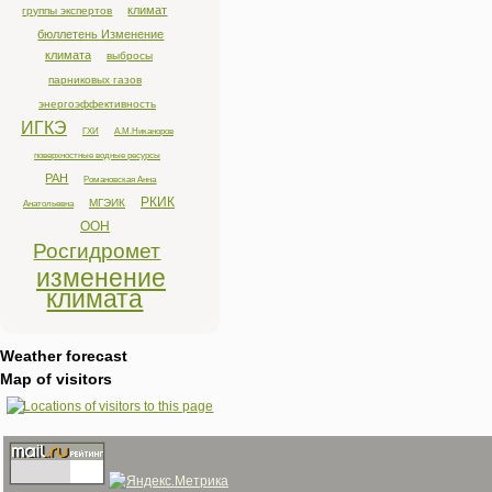
климат
группы экспертов
бюллетень Изменение
климата
выбросы
парниковых газов
энергоэффективность
ИГКЭ
ГХИ
А.М.Никаноров
поверхностные водные ресурсы
РАН
Романовская Анна
РКИК
МГЭИК
Анатольевна
ООН
Росгидромет
изменение
климата
Weather forecast
Map of visitors