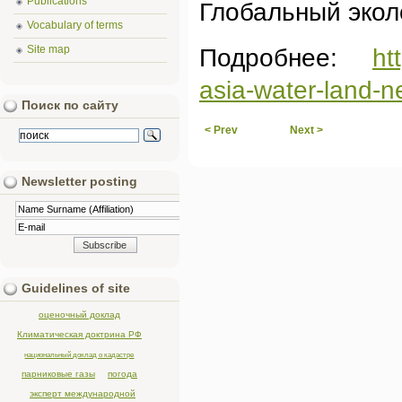
Publications
Глобальный экол
Vocabulary of terms
Site map
Подробнее:
ht
asia-water-land-n
Поиск по сайту
< Prev
Next >
Newsletter posting
Guidelines of site
оценочный доклад
Климатическая доктрина РФ
национальный доклад о кадастре
парниковые газы
погода
эксперт международной