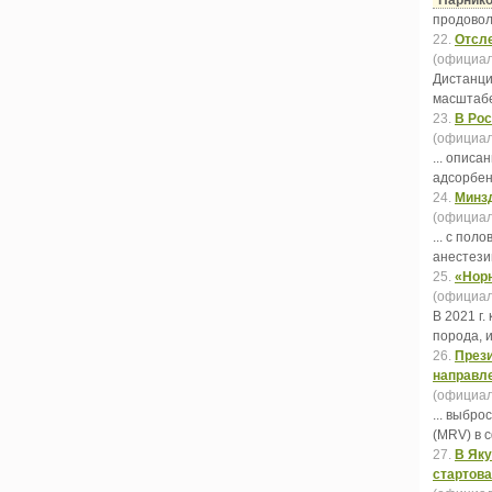
Парник
продовол
22.
Отсле
(официал
Дистанци
масштабе
23.
В Рос
(официал
... опис
адсорбен
24.
Минзд
(официал
... с по
анестези
25.
«Норн
(официал
В 2021 г
порода, 
26.
Прези
направле
(официал
... выбр
(MRV) в 
27.
В Яку
стартов