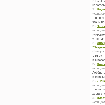
В ЕС акт
налогооб
34.
Научн
(официал
... говор
чтобы п
35.
Чело
(официал
Климатол
углерода
36.
Интер
"Пандем
(Интервь
... в Гр
выбросов
37.
Почем
(официал
Лоббисты
выбрасы
38.
«Цена
(официал
... прин
доработку
39.
Власт
(официал