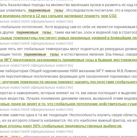
бить базальтовые породы на множество маленьких кусков и развеять их над 
чше улавливать
парниковые
газы
. Исследователи посчитали, что в перспек
и водорода почти в 12 раз сильнее нагревают планету, чем CO2
ьные новости/об официальных новостях)
д в глобальное потепление. Хотя водород сам по себе не является парниковым
а другие
парниковые
газы
, такие как метан, озон и водяной пар в стратосф
льные температуры достигнут новых рекордных уровней в ближайшие пя
ьные новости/об официальных новостях)
шие пять лет глобальные температуры могут подняться до рекордных уровней
ающие тепло
парниковые
газы
и естественное явление Эль-Ниньо, говорит
ые МГУ предложили захоранивать парниковые газы в бывших месторожд
ьные новости/об официальных новостях)
ки лаборатории Общей гидромеханики НИИ механики МГУ имени М.В.Ломонос
ли перспективные геологические формации для захоронения парниковых газо
 изучение поверхности океана поможет оценить последствия глобальног
ьные новости/об официальных новостях)
оворотах и завихрениях, которые влияют на то, как океан поглощает и выделяе
ные вещества. Лучшее понимание динамики океана, вызванной этими водовор
орые люди не верят в то, что глобальное потепление действительно сущ
ьные новости/об официальных новостях)
пективе заметна одна и та же тенденция. Неспособность изучить серую область
, из-за которого планета нагревается. Но это наиболее важный фактор, на кот
вые отходы дают 50% глобальных продовольственных выбросов
ьные новости/об официальных новостях)