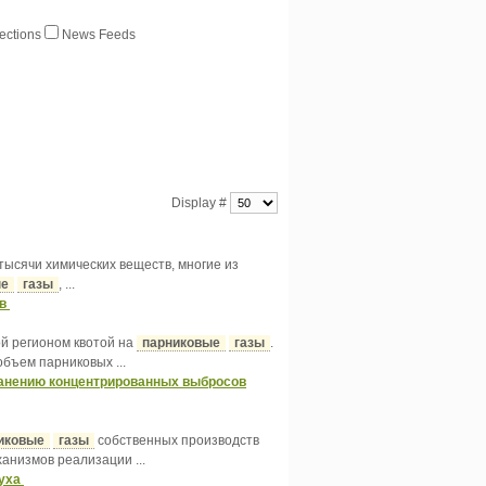
ections
News Feeds
Display #
 тысячи химических веществ, многие из
ые
газы
, ...
ов
ой регионом квотой на
парниковые
газы
.
бъем парниковых ...
ранению концентрированных выбросов
иковые
газы
собственных производств
низмов реализации ...
духа