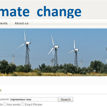
ents
About us
h
eyword:
Search
ds
Any words
Exact Phrase