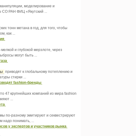
 манипуляции, моделирование и
 СО РАН ФИЦ «Якутский ...
х тонн метана в год, для того, чтобы
, как ...
ния
 мелкой и глубокой мерзлоте, через
выбросы могут быть ...
 газа
зы
приводят к глобальному потеплению и
уры стирки ...
изводят fashion-бренды
что 47 крупнейших компаний из мира fashion
ияют ...
ета
темы по-разному эмитируют и секвестрируют
 надо понимать, ...
сов у экспертов и участников рынка