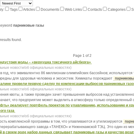
ly:
Tags
Articles
Documents
Web Links
Contacts
Categories
S
Keyword
парниковые газы
 results found.
Page 1 of 2
ндустрия моды – «верхушка токсичного айсберга»
ьные новости/об официальных новостях)
ов в год, что эквивалентно 86 миллионам олимпийских бассейнов; используется
вредны для здоровья человека и экосистем. Химикаты порождают
парников
алине провели первую сделку по компенсации выбросов парниковых газ
ьные новости/об официальных новостях)
лнения квоты, а также проведен зачет превышения выбросов над установленн
начает, что предприятие может выделить в атмосферу только определенный о
фть» реализует портфель проектов по улавливанию, использованию и х
ого газа
ьные новости/об официальных новостях)
ость комплексной программы в том, что улавливаются и утилизируются
парн
ерерабатывающего завода «ТАНЕКО» и Нижнекамской ТЭЦ. Это один из меха
 в своем роде набор данных связывает парниковые газы и качество воз