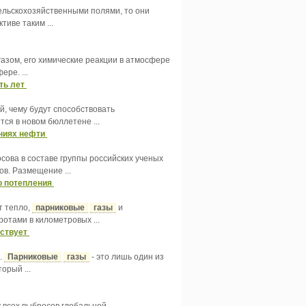
сельскохозяйственными полями, то они
тиве таким ...
 газом, его химические реакции в атмосфере
ере. ...
ть лет
, чему будут способствовать
ся в новом бюллетене ...
ениях нефти
ова в составе группы российских ученых
в. Размещение ...
о потепления
т тепло,
парниковые
газы
и
отами в километровых ...
ествует
.
Парниковые
газы
- это лишь один из
орый ...