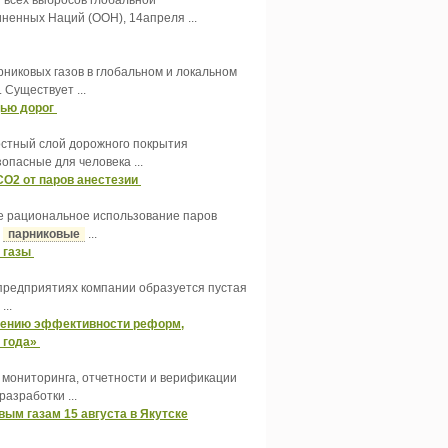
 всех выбросов глобальной
ненных Наций (ООН), 14апреля ...
никовых газов в глобальном и локальном
Существует ...
щью дорог
ностный слой дорожного покрытия
опасные для человека ...
O2 от паров анестезии
лее рациональное использование паров
е
парниковые
...
е газы
 предприятиях компании образуется пустая
..
ышению эффективности реформ,
0 года»
а мониторинга, отчетности и верификации
разработки ...
ым газам 15 августа в Якутске