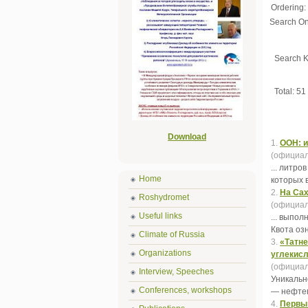
Ordering:
Search On
Search 
Total: 51
Download
1.
ООН: и
(официал
... литр
Home
которых 
2.
На Сах
Roshydromet
(официал
Useful links
... выпо
Квота оз
Climate of Russia
3.
«Татне
Organizations
углекисл
(официал
Interview, Speeches
Уникальн
Conferences, workshops
— нефтеп
4.
Первый