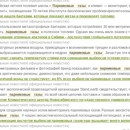
ьные новости/об официальных новостях)
йская летняя полевая школа «
Парниковые
газы
и климат — мониторинг,
нт», посвященная 70-летию Института биологических проблем криолитозоны
е нашли бактерии, которые поедают метан и производят топливо
ьные новости/об официальных новостях)
спользовали метанотрофные бактерии, которые потребляют 30 млн метрически
ить
парниковые
газы
в полезное топливо. Однако мы очень мало знаем о том
ование огромных кратеров в Сибири – последствия глобального потепле
ьные новости/об официальных новостях)
ературных режимов воздуха, приводящих к возникновению трещин и разломов в
выбрасываются содержащиеся в недрах
парниковые
газы
. Зачастую эти 
 хочет снизить температуру стирки для сокращения выбросов углекислого
ьные новости/об официальных новостях)
ткометражных фильмов и фотографий бренд показывает, как
парниковые
га
а арктические регионы, демонстрируя, что даже небольшое снижение температ
гичной моды не существует: до 8% всех выбросов парниковых газов про
ьные новости/об официальных новостях)
чет экологической правозащитной организации Stand.earth свидетельствует, 
вают
парниковые
газы
по всей своей цепочке поставок и таким образом вл
тие Климатического центра Новосибирского государственного университ
ьные новости/об официальных новостях)
ы для создания научных основ мониторинга парниковых газов. Разные экосис
овые
газы
. У наших экосистем колоссальный поглощающий потенциал, и нам
визация расчетов выбросов парниковых газов еще вызывает много вопро
ьные новости/об официальных новостях)