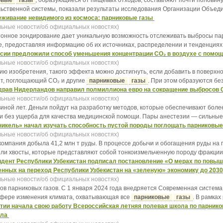
овые
газы
, образующиеся от пищевых отходов, составляют почти половину
ьственной системы, показали результаты исследования Организации Объеди
живание невидимого из космоса: парниковые газы
ьные новости/об официальных новостях)
онное зондирование дает уникальную возможность отслеживать выбросы пар
, предоставляя информацию об их источниках, распределении и тенденциях. 
сии предложили способ уменьшения концентрации CO₂ в воздухе с помо
ьные новости/об официальных новостях)
анию изобретения, такого эффекта можно достигнуть, если добавить в поверх
т, поглощающий CO₂ и другие
парниковые
газы
. При этом образуются без
рав Нидерландов направил полмиллиона евро на сокращение выбросов C
ьные новости/об официальных новостях)
ловиной лет. Деньги пойдут на разработку методов, которые обеспечивают бо
и без ущерба для качества медицинской помощи. Пары анестезии — сильны
икель» начал изучать способность пустой породы поглощать парниковы
ьные новости/об официальных новостях)
. компания добыла 41,2 млн т руды. В процессе добычи и обогащения руды на
или хвосты, которые представляют собой тонкоизмельченную породу фракции .
дент Республики Узбекистан подписал постановление «О мерах по пов
нных на переход Республики Узбекистан на «зеленую» экономику до 203
ьные новости/об официальных новостях)
осов парниковых газов. С 1 января 2024 года внедряется Современная систем
сфере изменения климата, охватывающая все
парниковые
газы
. В рамках 
тии начала свою работу Всероссийская летняя полевая школа по парников
ала