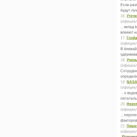
Если раз
будут лу
16.
Утечк
(официал
... вкла
влияют н
17.
Глоба
(официал
В ближай
удержив
18.
Учен
(официал
Сотрудни
определи
19.
NASA:
(официал
... о вод
питатель
20.
Некот
(официал
... перс
факторов
21.
Пище
(официал