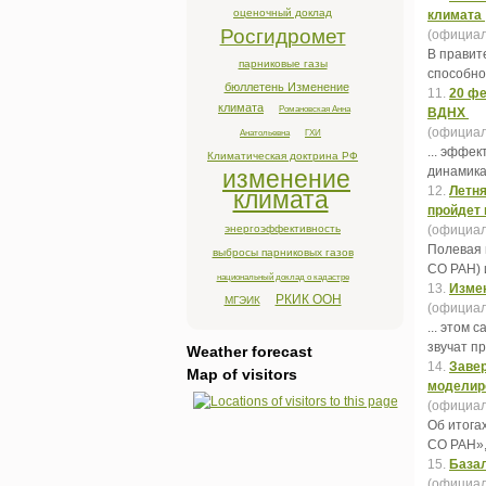
оценочный доклад
климата
Росгидромет
(официал
В правит
парниковые газы
способно
бюллетень Изменение
11.
20 фе
климата
Романовская Анна
ВДНХ
(официал
Анатольевна
ГХИ
... эффек
Климатическая доктрина РФ
динамика
изменение
12.
Летня
климата
пройдет 
энергоэффективность
(официал
Полевая 
выбросы парниковых газов
СО РАН) 
национальный доклад о кадастре
13.
Измен
РКИК ООН
МГЭИК
(официал
... этом 
звучат п
Weather forecast
14.
Завер
Map of visitors
моделир
(официал
Об итога
СО РАН»,
15.
Базал
(официал