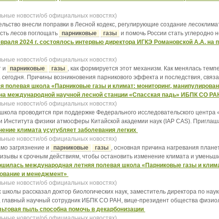
ьные новости/об официальных новостях)
ельство внесли поправки в Лесной кодекс, регулирующие создание лесоклима
сть лесов поглощать
парниковые
газы
и помочь России стать углеродно н
враля 2024 г. состоялось интервью директора ИГКЭ Романовской А.А. н
ьные новости/об официальных новостях)
т и
парниковые
газы
, как формируется этот механизм. Как менялась темп
 сегодня. Причины возникновения парникового эффекта и последствия, связан
я полевая школа «Парниковые газы и климат: мониторинг, манипулирова
на международной научной лесной станции «Спасская падь» ИБПК СО РАН,
ьные новости/об официальных новостях)
школа проводится при поддержке Федерального исследовательского центра
и Института физики атмосферы Китайской академии наук (IAP CAS). Приглашаю
ение климата усугубляет заболевания легких
ьные новости/об официальных новостях)
само загрязнение и
парниковые
газы
, основная причина нагревания плане
ризывы к срочным действиям, чтобы остановить изменение климата и уменьшит
шилась международная летняя полевая школа «Парниковые газы и климат
ование и менеджмент»
ьные новости/об официальных новостях)
х школы рассказал доктор биологических наук, заместитель директора по н
 главный научный сотрудник ИБПК СО РАН, вице-президент общества физиоло
ьтовая пыль способна помочь в декарбонизации
ьные новости/об официальных новостях)