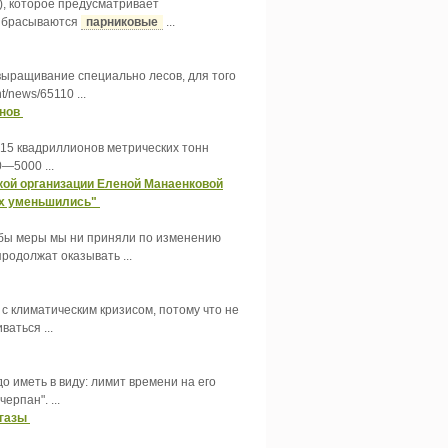
), которое предусматривает
выбрасываются
парниковые
...
о выращивание специально лесов, для того
t/news/65110 ...
анов
 15 квадриллионов метрических тонн
—5000 ...
кой организации Еленой Манаенковой
ых уменьшились"
е бы меры мы ни приняли по изменению
родолжат оказывать ...
с климатическим кризисом, потому что не
аться ...
до иметь в виду: лимит времени на его
ерпан". ...
 газы