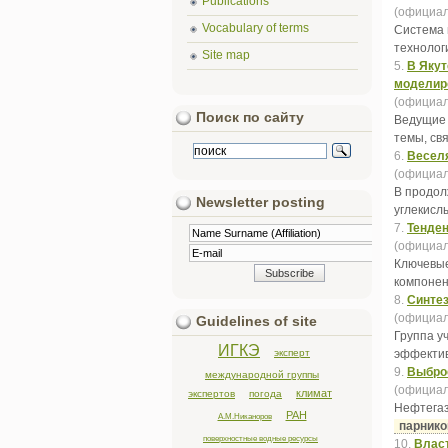
Publications
(официал
Vocabulary of terms
Система 
технолог
Site map
5.
В Якут
моделир
(официал
Поиск по сайту
Ведущие 
темы, св
6.
Веселя
(официал
В продол
Newsletter posting
углекислы
7.
Тенден
(официал
Ключевы
компонен
8.
Синтез
(официал
Guidelines of site
Группа у
ИГКЭ
эксперт
эффективн
9.
Выброс
международной группы
(официал
климат
экспертов
погода
Нефтегаз
РАН
А.М.Никаноров
парник
поверхностные водные ресурсы
10.
Власт