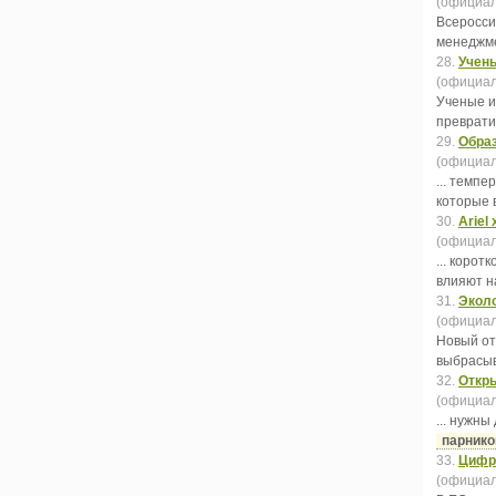
(официал
Всеросси
менеджме
28.
Учены
(официал
Ученые и
преврат
29.
Образ
(официал
... темп
которые 
30.
Ariel
(официал
... коро
влияют н
31.
Эколо
(официал
Новый от
выбрасы
32.
Откры
(официал
... нужн
парник
33.
Цифро
(официал