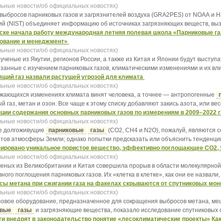
ьные новости/об официальных новостях)
выбросов парниковых газов и загрязнителей воздуха (GRA2PES) от NOAA и Н
ий (NIST) объединяет информацию об источниках загрязняющих веществ, выз
ске начала работу международная летняя полевая школа «Парниковые газ
ование и менеджмент»
ьные новости/об официальных новостях)
ученые из Якутии, регионов России, а также из Китая и Японии будут выступ
язанные с изучением парниковых газов, климатическими изменениями и их вли
щий газ назвали растущей угрозой для климата
ьные новости/об официальных новостях)
жающихся изменениях климата винят человека, а точнее — антропогенные
й газ, метан и озон. Все чаще к этому списку добавляют закись азота, или весе
ции содержания основных парниковых газов по измерениям в 2009–2022 гг
ьные новости/об официальных новостях)
е долгоживущие
парниковые
газы
(CO2, CH4 и N2O), пожалуй, являются 
тов атмосферы Земли; однако попытки предсказать или объяснить тенденции 
ировано уникальное пористое вещество, эффективно поглощающее CO2, 
ьные новости/об официальных новостях)
ченых из Великобритании и Китая совершила прорыв в области молекулярной
ого поглощения парниковых газов. Их «клетка в клетке», как они ее назвали, .
ы метана при сжигании газа на факелах скрываются от спутниковых мо
ьные новости/об официальных новостях)
овое оборудование, предназначенное для сокращения выбросов метана, ме
овые
газы
и загрязняющие вещества, показало исследование спутниковых сн
и внедрят в законодательство понятие «лесоклиматические проекты» Как