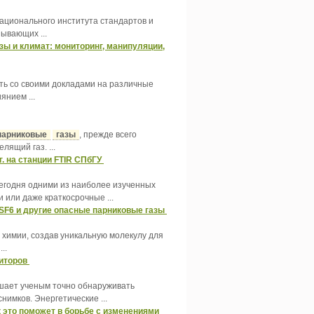
ационального института стандартов и
ывающих ...
ы и климат: мониторинг, манипуляции,
ать со своими докладами на различные
янием ...
парниковые
газы
, прежде всего
лящий газ. ...
. на станции FTIR СПбГУ
сегодня одними из наиболее изученных
или даже краткосрочные ...
SF6 и другие опасные парниковые газы
 химии, создав уникальную молекулу для
..
ниторов
шает ученым точно обнаруживать
имков. Энергетические ...
 это поможет в борьбе с изменениями