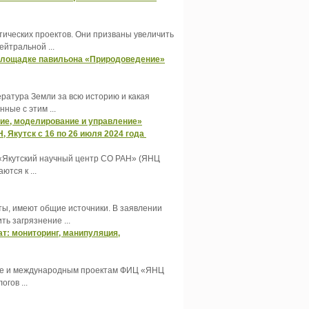
тических проектов. Они призваны увеличить
ейтральной ...
а площадке павильона «Природоведение»
ература Земли за всю историю и какая
ные с этим ...
ние, моделирование и управление»
 Якутск с 16 по 26 июля 2024 года
 «Якутский научный центр СО РАН» (ЯНЦ
тся к ...
ты, имеют общие источники. В заявлении
ь загрязнение ...
: мониторинг, манипуляция,
ауке и международным проектам ФИЦ «ЯНЦ
гов ...