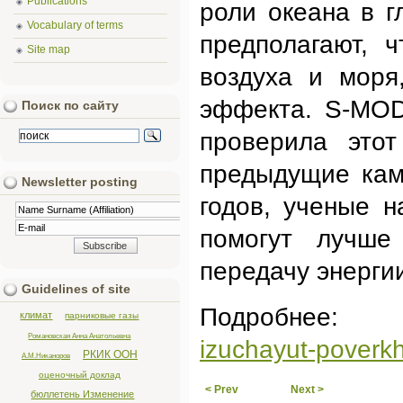
Publications
роли океана в 
Vocabulary of terms
предполагают, 
Site map
воздуха и моря
эффекта. S-MOD
Поиск по сайту
проверила это
предыдущие кам
Newsletter posting
годов, ученые н
помогут лучше 
передачу энерги
Guidelines of site
Подробнее
климат
парниковые газы
Романовская Анна Анатольевна
izuchayut-poverk
РКИК ООН
А.М.Никаноров
оценочный доклад
< Prev
Next >
бюллетень Изменение