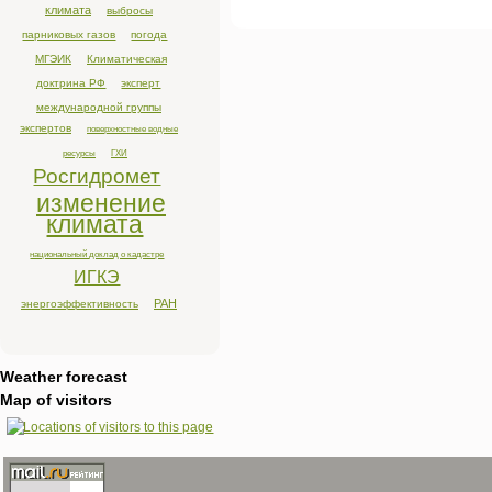
климата
выбросы
парниковых газов
погода
МГЭИК
Климатическая
доктрина РФ
эксперт
международной группы
экспертов
поверхностные водные
ресурсы
ГХИ
Росгидромет
изменение
климата
национальный доклад о кадастре
ИГКЭ
РАН
энергоэффективность
Weather forecast
Map of visitors