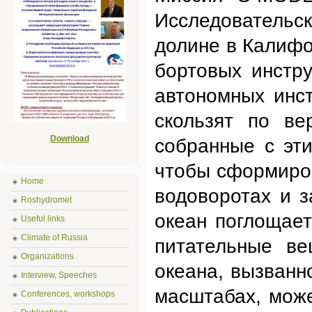
Исследовательс
долине в Калиф
бортовых инстру
автономных инст
скользят по ве
Download
собранные с эти
чтобы сформиро
Home
водоворотах и з
Roshydromet
океан поглощает
Useful links
Climate of Russia
питательные ве
Organizations
океана, вызванн
Interview, Speeches
масштабах, може
Conferences, workshops