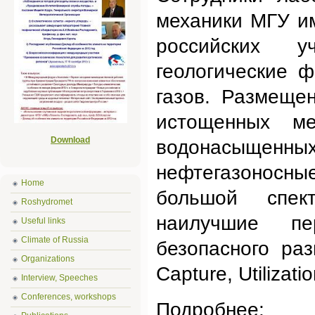
механики МГУ и
российских у
геологические 
газов. Размеще
истощенных м
Download
водонасыщен
нефтегазоносн
Home
большой спек
Roshydromet
наилучшие пе
Useful links
Climate of Russia
безопасного ра
Organizations
Capture, Utilizati
Interview, Speeches
Conferences, workshops
Подробнее: