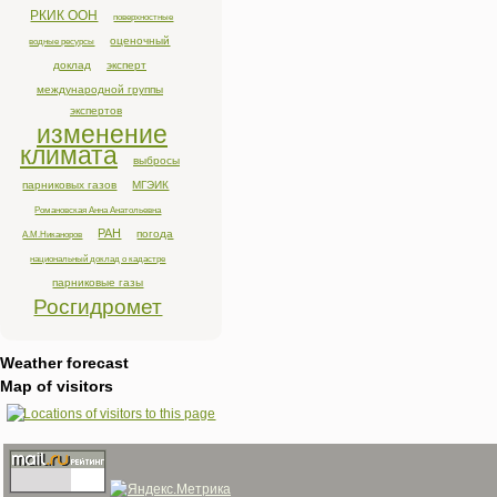
РКИК ООН
поверхностные
оценочный
водные ресурсы
доклад
эксперт
международной группы
экспертов
изменение
климата
выбросы
парниковых газов
МГЭИК
Романовская Анна Анатольевна
РАН
погода
А.М.Никаноров
национальный доклад о кадастре
парниковые газы
Росгидромет
Weather forecast
Map of visitors