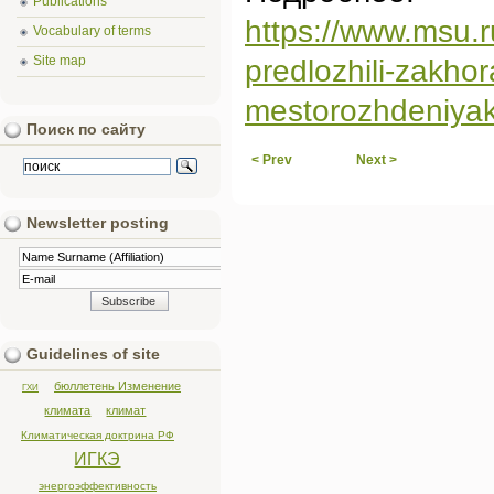
Publications
https://www.msu.
Vocabulary of terms
Site map
predlozhili-zakho
mestorozhdeniyakh
Поиск по сайту
< Prev
Next >
Newsletter posting
Guidelines of site
бюллетень Изменение
ГХИ
климата
климат
Климатическая доктрина РФ
ИГКЭ
энергоэффективность