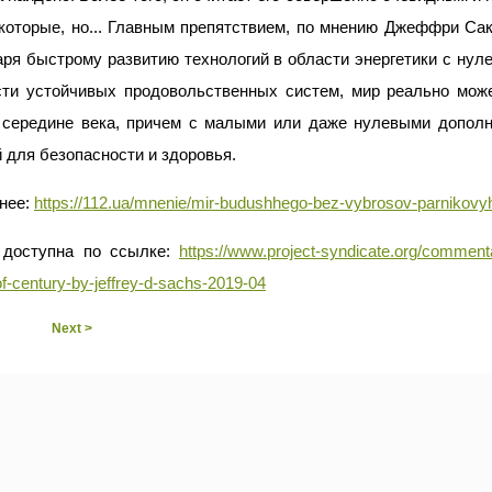
которые, но... Главным препятствием, по мнению Джеффри Сак
ря быстрому развитию технологий в области энергетики с нул
сти устойчивых продовольственных систем, мир реально мож
к середине века, причем с малыми или даже нулевыми дополн
 для безопасности и здоровья.
нее:
https://112.ua/mnenie/mir-budushhego-bez-vybrosov-parnikovy
 доступна по ссылке:
https://www.project-syndicate.org/comment
f-century-by-jeffrey-d-sachs-2019-04
Next >