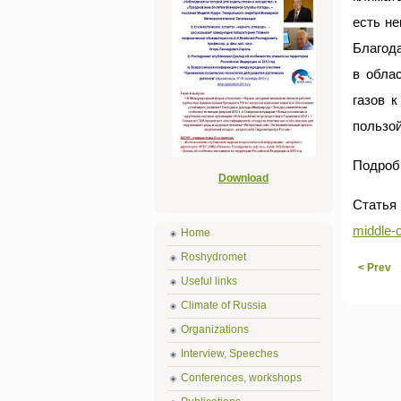
есть не
Благода
в обла
газов 
пользой
Подроб
Download
Статья
middle-o
Home
Roshydromet
< Prev
Useful links
Climate of Russia
Organizations
Interview, Speeches
Conferences, workshops