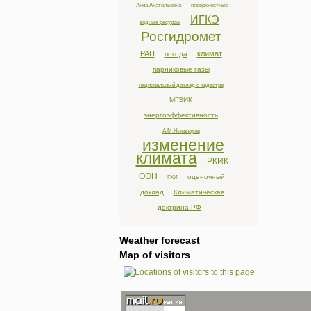
Анна Анатольевна
поверхностные
ИГКЭ
водные ресурсы
Росгидромет
РАН
климат
погода
парниковые газы
национальный доклад о кадастре
МГЭИК
энергоэффективность
А.М.Никаноров
изменение
климата
РКИК
ООН
оценочный
ГХИ
доклад
Климатическая
доктрина РФ
Weather forecast
Map of visitors