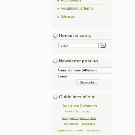
Publications
Vocabulary of terms
Site map
Поиск по сайту
Newsletter posting
Guidelines of site
бюллетень Изменение
климата
эксперт
международной группы
экспертов
выбросы
парниковых газов
Романовская