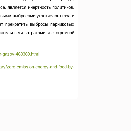
са, является инертность политиков.
евыми выбросами углекислого газа и
ет прекратить выбросы парниковых
ительными затратами и с огромной
h-gazov-488389.html
ary/zero-emission-energy-and-food-by-