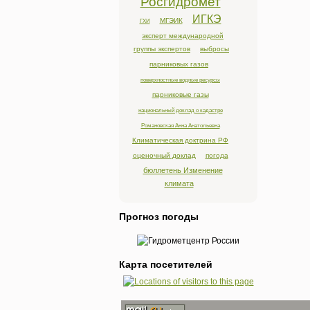
Росгидромет
ИГКЭ
МГЭИК
ГХИ
эксперт международной
группы экспертов
выбросы
парниковых газов
поверхностные водные ресурсы
парниковые газы
национальный доклад о кадастре
Романовская Анна Анатольевна
Климатическая доктрина РФ
оценочный доклад
погода
бюллетень Изменение
климата
Прогноз погоды
Карта посетителей