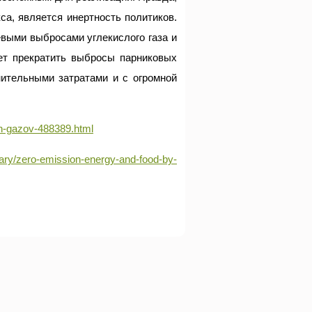
са, является инертность политиков.
евыми выбросами углекислого газа и
ет прекратить выбросы парниковых
ительными затратами и с огромной
h-gazov-488389.html
ary/zero-emission-energy-and-food-by-