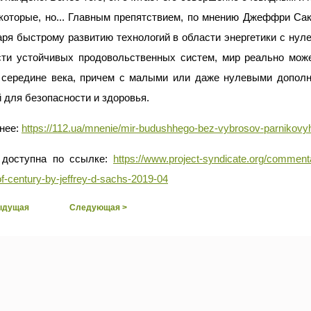
которые, но... Главным препятствием, по мнению Джеффри Сак
ря быстрому развитию технологий в области энергетики с нул
сти устойчивых продовольственных систем, мир реально мож
к середине века, причем с малыми или даже нулевыми дополн
 для безопасности и здоровья.
нее:
https://112.ua/mnenie/mir-budushhego-bez-vybrosov-parnikovy
 доступна по ссылке:
https://www.project-syndicate.org/comment
f-century-by-jeffrey-d-sachs-2019-04
ыдущая
Следующая >