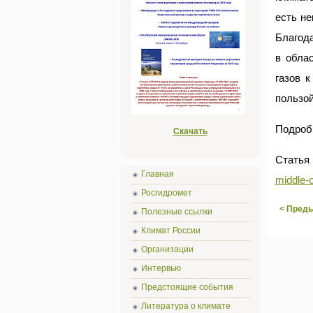
есть не
Благода
в обла
газов 
пользой
Подроб
Скачать
Статья
Главная
middle-o
Росгидромет
< Пред
Полезные ссылки
Климат России
Организации
Интервью
Предстоящие события
Литература о климате