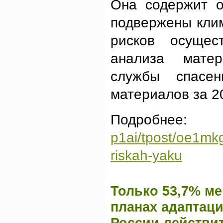
Она содержит о
подвержены кли
рисков осущес
анализа матер
службы спасен
материалов за 20
Подр
p1ai/tpost/oe1mk
riskah-yaku
Только 53,7% м
планах адаптац
России действи