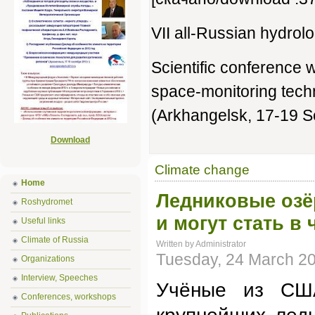
VII all-Russian hydro
Scientific conference w
space-monitoring techn
(Аrkhangelsk, 17-19 
Download
Climate change
Home
Ледниковые озё
Roshydromet
и могут стать в
Useful links
Climate of Russia
Written by Administrator
Tuesday, 24 March 2
Organizations
Interview, Speeches
Учёные из США
Conferences, workshops