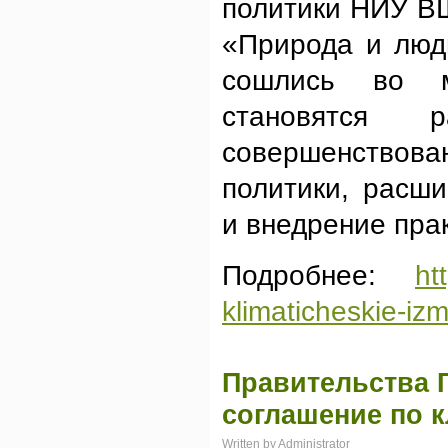
политики НИУ В
«Природа и люд
сошлись во м
становятся р
совершенство
политики, расш
и внедрение пра
Подробнее:
ht
klimaticheskie-iz
Правительства 
соглашение по 
Written by Administrator