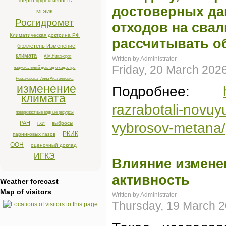
энергоэффективность
достоверных да
МГЭИК
Росгидромет
отходов на сва
Климатическая доктрина РФ
рассчитывать о
бюллетень Изменение
климата
А.М.Никаноров
Written by Administrator
Friday, 20 March 202
национальный доклад о кадастре
Романовская Анна Анатольевна
изменение
Подробнее:
климата
razrabotali-novuy
поверхностные водные ресурсы
РАН
выбросы
vybrosov-metana/
ГХИ
РКИК
парниковых газов
ООН
оценочный доклад
ИГКЭ
Влияние измене
активность
Weather forecast
Map of visitors
Written by Administrator
Thursday, 19 March 2