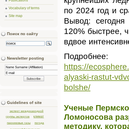
крупнейших лед
Publications
Vocabulary of terms
по 2024 год и с
Site map
Вывод: сегодня
120% быстрее, ч
Поиск по сайту
вдвое интенсивн
Подробнее:
Newsletter posting
https://ecosphere
alyaski-rastut-vdv
bolshe/
Guidelines of site
Ученые Пермско
эксперт международной
Ломоносова раз
климат
группы экспертов
парниковые газы
погода
методику, котор