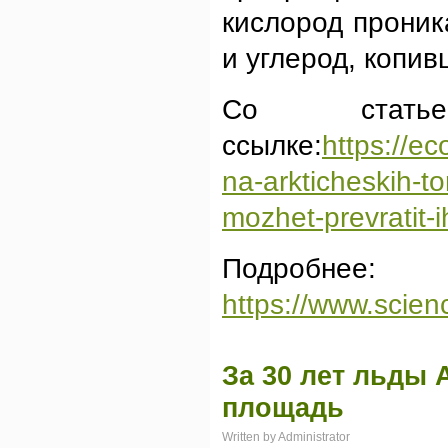
кислород проника
и углерод, копив
Со стать
ссылке:
https://e
na-arkticheskih-
mozhet-prevratit-i
Подробнее:
https://www.scie
За 30 лет льды
площадь
Written by Administrator