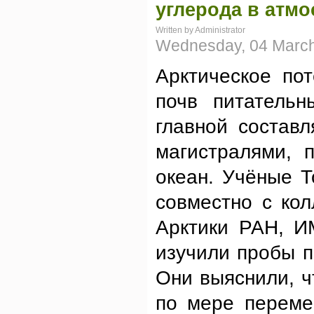
углерода в атм
Written by Administrator
Wednesday, 04 March
Арктическое по
почв питательн
главной состав
магистралями, 
океан. Учёные Т
совместно с ко
Арктики РАН, И
изучили пробы п
Они выяснили, ч
по мере переме