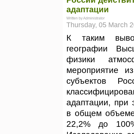
адаптации
Written by Administrator
Thursday, 05 March 2
К таким выво
географии Выс
физики атмо
мероприятие из
субъектов Ро
классифициро
адаптации, при
в общем объеме 
22,2% до 100%