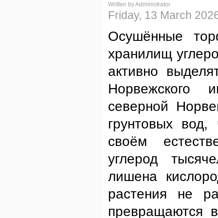
Written by Administrator
Friday, 13 March 202
Осушённые тор
хранилищ углеро
активно выделя
Норвежского и
северной Норве
грунтовых вод,
своём естеств
углерод тысяч
лишена кислоро
растения не р
превращаются в