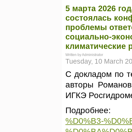
5 марта 2026 го
состоялась кон
проблемы ответ
социально-экон
климатические 
Written by Administrator
Tuesday, 10 March 2
С докладом по т
авторы Романов
ИГКЭ Росгидром
Подробне
%D0%B3-%D0%
%D0%BA%D0%B