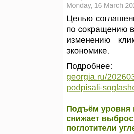
Monday, 16 March 20
Целью соглашени
по сокращению в
изменению кли
экономике.
Под
georgia.ru/2026031
podpisali-soglash
Подъём уровня 
снижает выброс
поглотители угл