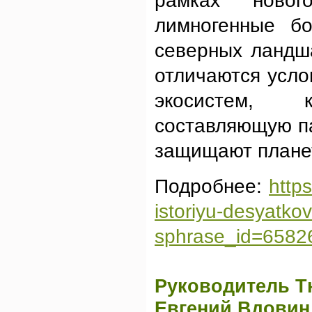
рамках новог
лимногенные б
северных ландш
отличаются усло
экосистем, 
составляющую па
защищают планет
Подробнее:
http
istoriyu-desyatkov
sphrase_id=6582
Руководитель Т
Евгений Вдовин