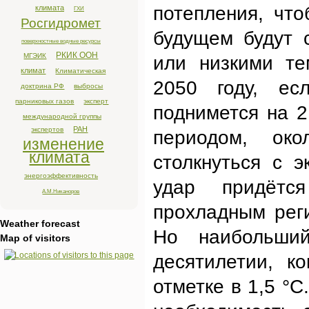
потепления, что
климата
ГХИ
Росгидромет
будущем будут 
поверхностные водные ресурсы
РКИК ООН
МГЭИК
или низкими те
климат
Климатическая
2050 году, ес
доктрина РФ
выбросы
парниковых газов
эксперт
поднимется на 
международной группы
РАН
экспертов
периодом, ок
изменение
климата
столкнуться с 
энергоэффективность
удар придётс
А.М.Никаноров
прохладным рег
Weather forecast
Но наибольши
Map of visitors
десятилетии, к
отметке в 1,5 °C