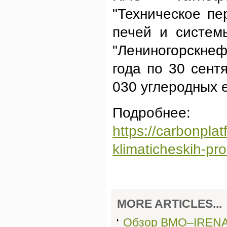
"Техническое п
печей и систем
"Лениногорскнефт
года по 30 сент
030 углеродных 
Подробнее:
https://carbonplat
klimaticheskih-pr
MORE ARTICLES...
Обзор ВМО–IRENA 