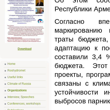
Об этом соо
Республики Арм
Согласно вп
маркированию к
траты бюджета,
адаптацию к по
Download
составили 3,4 
бюджета. Этот
Home
Roshydromet
проекты, прогр
Useful links
связаны с клим
Climate of Russia
устойчивости 
Organizations
Interview, Speeches
выбросов парник
Conferences, workshops