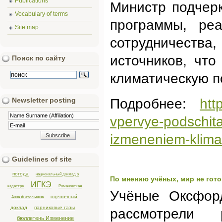
Publications
Министр подчер
Vocabulary of terms
программы, ре
Site map
сотрудничеств
источников, чт
Поиск по сайту
климатическую п
Подробнее:
htt
Newsletter posting
vpervye-podschit
izmeneniem-klima
Guidelines of site
погода
национальный доклад о
По мнению учёных, мир не гот
ИГКЭ
кадастре
Романовская
Учёные Оксфорд
оценочный
Анна Анатольевна
доклад
парниковые газы
рассмотрели 
бюллетень Изменение