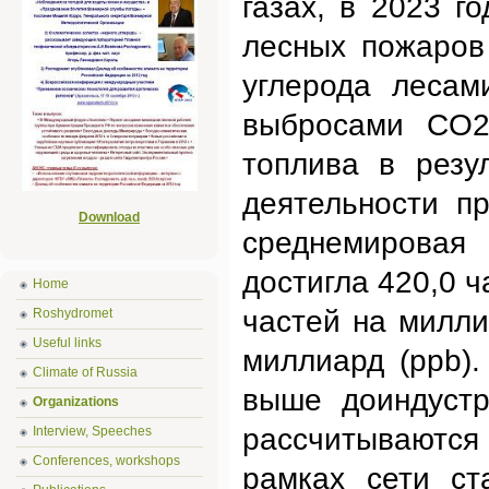
газах, в 2023 г
лесных пожаров
углерода лесам
выбросами CO2 
топлива в резу
деятельности п
Download
среднемирова
достигла 420,0 
Home
частей на милли
Roshydromet
Useful links
миллиард (ppb)
Climate of Russia
выше доиндустр
Organizations
рассчитываются
Interview, Speeches
Conferences, workshops
рамках сети ст