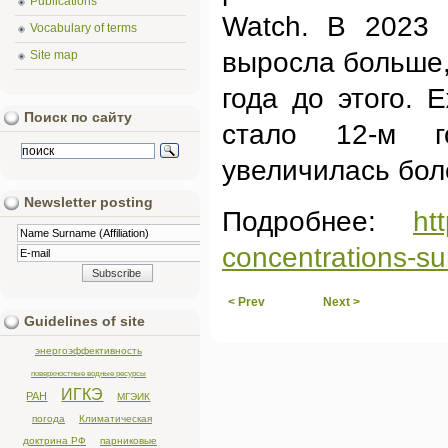
Publications
Watch. В 2023 
Vocabulary of terms
выросла больше, 
Site map
года до этого. 
Поиск по сайту
стало 12-м г
увеличилась бол
Newsletter posting
Подробнее:
ht
concentrations-s
< Prev
Next >
Guidelines of site
энергоэффективность
поверхностные водные ресурсы
ИГКЭ
РАН
МГЭИК
погода
Климатическая
доктрина РФ
парниковые