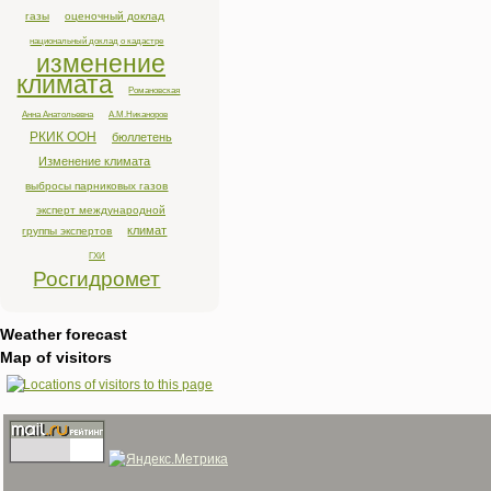
газы
оценочный доклад
национальный доклад о кадастре
изменение
климата
Романовская
Анна Анатольевна
А.М.Никаноров
РКИК ООН
бюллетень
Изменение климата
выбросы парниковых газов
эксперт международной
климат
группы экспертов
ГХИ
Росгидромет
Weather forecast
Map of visitors