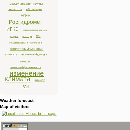
международной группы
экспертов
А.М.Никаноров
МГЭИК
Росгидромет
ИГКЭ
поверхностные водные
погода
ресурсы
ГХИ
Романовская Анна Анатольевна
бюллетень Изменение
климата
национальный доклад о
кадастре
энергоэффективность
изменение
климата
климат
РАН
Weather forecast
Map of visitors