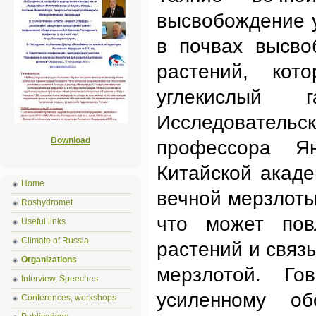
высвобождение у
в почвах высво
растений, кот
углекислый 
Исследовател
Download
профессора Я
Китайской акаде
Home
вечной мерзлоты
Roshydromet
что может пов
Useful links
Climate of Russia
растений и связ
Organizations
мерзлотой. Го
Interview, Speeches
усиленному о
Conferences, workshops