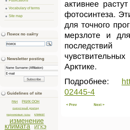
Publications
активнее расту
Vocabulary of terms
фотосинтеза. Э
Site map
для точного про
мерзлоте и для
Поиск по сайту
последствий
чувствительных
Newsletter posting
Арктике.
Подробнее:
ht
02445-4
Guidelines of site
РКИК ООН
РАН
< Prev
Next >
оценочный доклад
климат
парниковые газы
изменение
климата
ИГКЭ