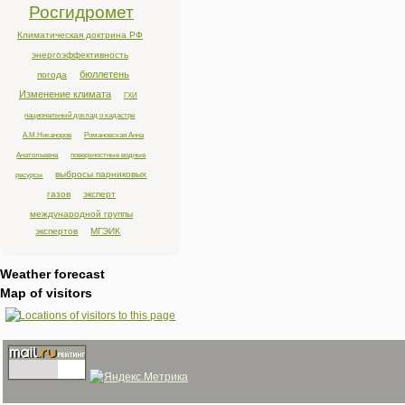
Росгидромет
Климатическая доктрина РФ
энергоэффективность
бюллетень
погода
Изменение климата
ГХИ
национальный доклад о кадастре
А.М.Никаноров
Романовская Анна
Анатольевна
поверхностные водные
выбросы парниковых
ресурсы
газов
эксперт
международной группы
экспертов
МГЭИК
Weather forecast
Map of visitors