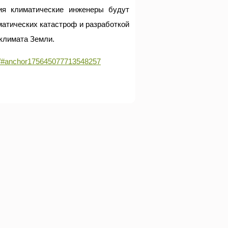
ия климатические инженеры будут
матических катастроф и разработкой
 климата Земли.
mgu/#anchor175645077713548257