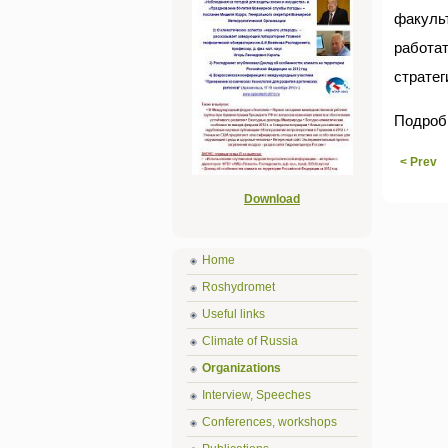
факуль
работат
стратег
Подроб
< Prev
Download
Home
Roshydromet
Useful links
Climate of Russia
Organizations
Interview, Speeches
Conferences, workshops