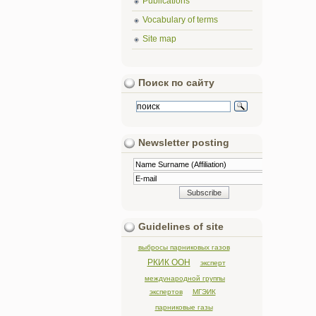
Publications
Vocabulary of terms
Site map
Поиск по сайту
Newsletter posting
Guidelines of site
выбросы парниковых газов
РКИК ООН
эксперт
международной группы
экспертов
МГЭИК
парниковые газы