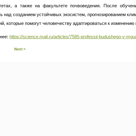
тетах, а также на факультете почвоведения. После обучен
ь над созданием устойчивых экосистем, прогнозированием кли
ий, которые помогут человечеству адаптироваться к изменению
нее:
https://science.mail.ru/articles/7585-professii-budushego-v-
Next >