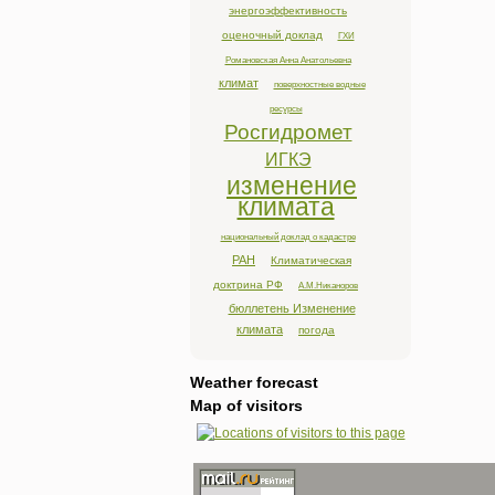
энергоэффективность
оценочный доклад
ГХИ
Романовская Анна Анатольевна
климат
поверхностные водные
ресурсы
Росгидромет
ИГКЭ
изменение
климата
национальный доклад о кадастре
РАН
Климатическая
доктрина РФ
А.М.Никаноров
бюллетень Изменение
климата
погода
Weather forecast
Map of visitors