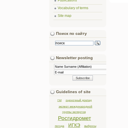
Publications
Vocabulary of terms
Site map
Поиск по сайту
Newsletter posting
Guidelines of site
оценочный доклад
ГХИ
эксперт международной
группы экспертов
Росгидромет
ИГКЭ
погода
выбросы