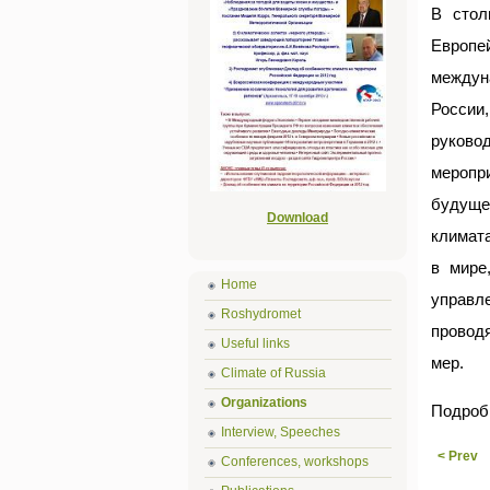
В стол
Европе
междун
России
руково
меропр
будуще
Download
климата
в мире
Home
управл
Roshydromet
провод
Useful links
мер.
Climate of Russia
Organizations
Подроб
Interview, Speeches
< Prev
Conferences, workshops