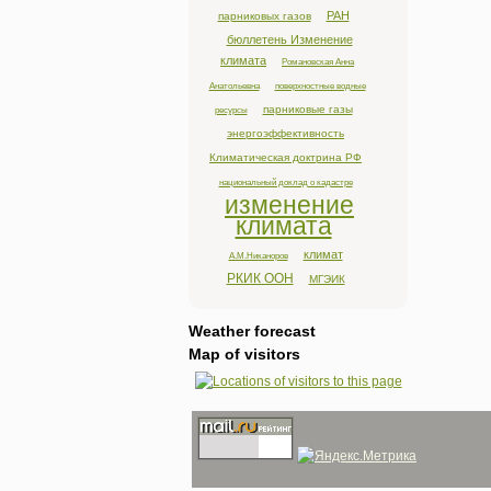
РАН
парниковых газов
бюллетень Изменение
климата
Романовская Анна
Анатольевна
поверхностные водные
парниковые газы
ресурсы
энергоэффективность
Климатическая доктрина РФ
национальный доклад о кадастре
изменение
климата
климат
А.М.Никаноров
РКИК ООН
МГЭИК
Weather forecast
Map of visitors