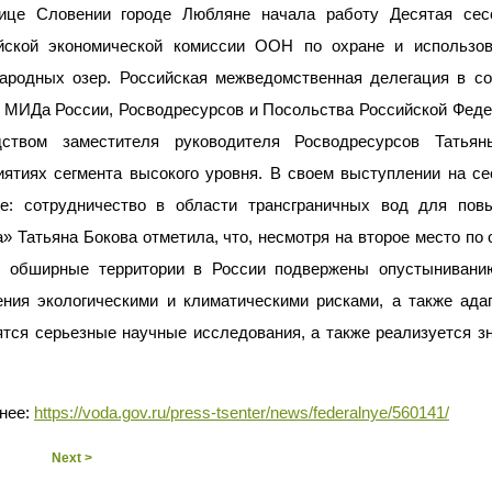
ице Словении городе Любляне начала работу Десятая сес
йской экономической комиссии ООН по охране и использов
ародных озер. Российская межведомственная делегация в с
, МИДа России, Росводресурсов и Посольства Российской Феде
дством заместителя руководителя Росводресурсов Татья
иятиях сегмента высокого уровня. В своем выступлении на с
е: сотрудничество в области трансграничных вод для пов
» Татьяна Бокова отметила, что, несмотря на второе место п
, обширные территории в России подвержены опустыниванию
ения экологическими и климатическими рисками, а также ада
ятся серьезные научные исследования, а также реализуется з
нее:
https://voda.gov.ru/press-tsenter/news/federalnye/560141/
Next >