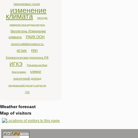
парниковых газов
изменение
климата
погода
поверхностные водные ресурсы
бюллетень Изменение
РКИК ООН
климата
энергоэффективность
РАН
МГЭИК
Климатическая доктрина РФ
ИГКЭ
Романовская Анна
климат
Анатольевна
оценочный доклад
национальный доклад о кадастре
ГХИ
Weather forecast
Map of visitors