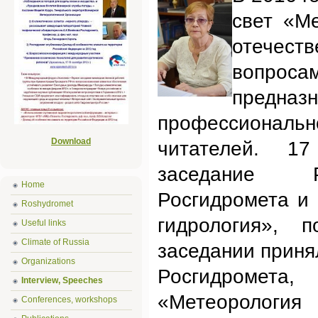
свет «Ме
отечест
вопроса
предн
профес
сиональн
Download
читателей. 1
заседание 
Home
Росгидромета и
Roshydromet
гидрология», 
Useful links
Climate of Russia
заседании приня
Organizations
Росгидромета
Interview, Speeches
«Метеорология 
Conferences, workshops