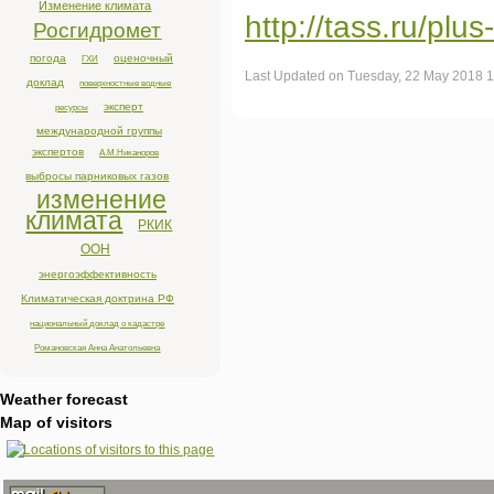
Изменение климата
http://tass.ru/pl
Росгидромет
погода
оценочный
ГХИ
Last Updated on Tuesday, 22 May 2018 
доклад
поверхностные водные
эксперт
ресурсы
международной группы
экспертов
А.М.Никаноров
выбросы парниковых газов
изменение
климата
РКИК
ООН
энергоэффективность
Климатическая доктрина РФ
национальный доклад о кадастре
Романовская Анна Анатольевна
Weather forecast
Map of visitors