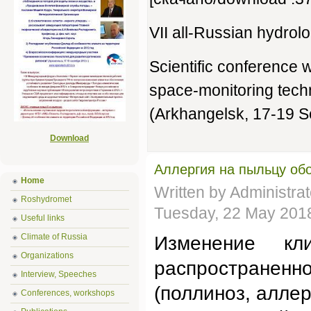
VII all-Russian hydro
Scientific conference w
space-monitoring techn
(Аrkhangelsk, 17-19 
Download
Аллергия на пыльцу об
Home
Written by Administra
Roshydromet
Tuesday, 22 May 201
Useful links
Climate of Russia
Изменение кл
Organizations
распространенн
Interview, Speeches
(поллиноз, алле
Conferences, workshops