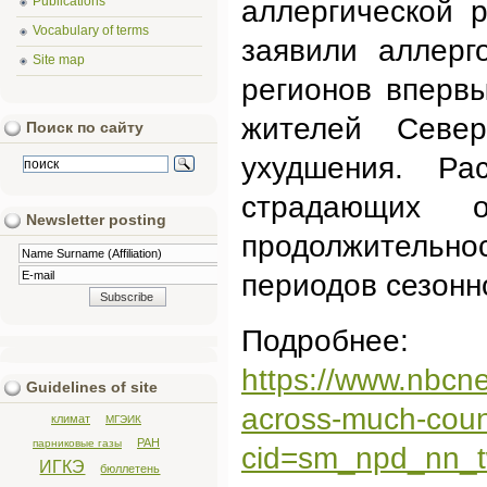
Publications
аллергической 
Vocabulary of terms
заявили аллерг
Site map
регионов впервы
жителей Севе
Поиск по сайту
ухудшения. Ра
страдающих 
Newsletter posting
продолжитель
периодов сезонн
Подробнее:
https://www.nbcne
Guidelines of site
across-much-coun
климат
МГЭИК
РАН
парниковые газы
cid=sm_npd_nn_
ИГКЭ
бюллетень