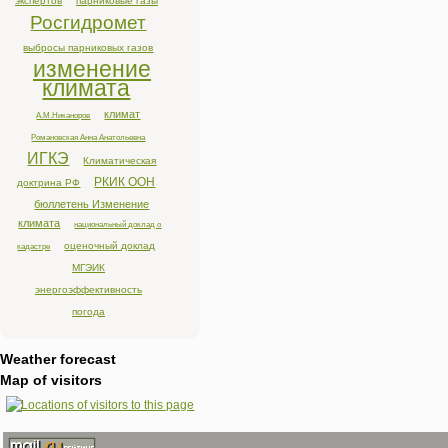
экспертов
парниковые газы
Росгидромет
выбросы парниковых газов
изменение
климата
климат
А.М.Никаноров
Романовская Анна Анатольевна
ИГКЭ
Климатическая
РКИК ООН
доктрина РФ
бюллетень Изменение
климата
национальный доклад о
оценочный доклад
кадастре
МГЭИК
энергоэффективность
погода
Weather forecast
Map of visitors