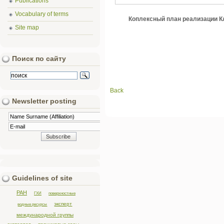
Publications
Vocabulary of terms
Коплексный план реализации 
Site map
Поиск по сайту
Back
Newsletter posting
Guidelines of site
РАН
ГХИ
поверхностные
эксперт
водные ресурсы
международной группы