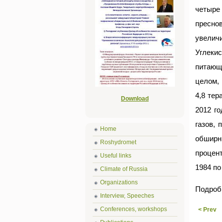
четыре
пресно
увелич
Углекис
питающи
целом,
4,8 тер
Download
2012 го
газов,
Home
обширн
Roshydromet
процент
Useful links
1984 по
Climate of Russia
Organizations
Подроб
Interview, Speeches
Conferences, workshops
< Prev