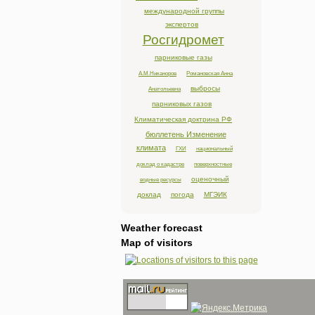
международной группы
экспертов
Росгидромет
парниковые газы
А.М.Никаноров
Романовская Анна
выбросы
Анатольевна
парниковых газов
Климатическая доктрина РФ
бюллетень Изменение
климата
ГХИ
национальный
доклад о кадастре
поверхностные
оценочный
водные ресурсы
доклад
погода
МГЭИК
Weather forecast
Map of visitors