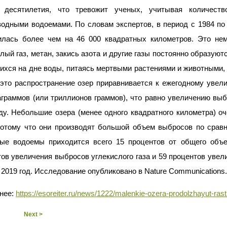
 десятилетия, что тревожит ученых, учитывая количеств
водными водоемами. По словам экспертов, в период с 1984 по
илась более чем на 46 000 квадратных километров. Это не
лый газ, метан, закись азота и другие газы постоянно образуютс
хся на дне воды, питаясь мертвыми растениями и животными, 
 это распространение озер приравнивается к ежегодному увел
аграммов (или триллионов граммов), что равно увеличению вы
ду. Небольшие озера (менее одного квадратного километра) о
 потому что они производят большой объем выбросов по срав
ые водоемы приходится всего 15 процентов от общего объе
ов увеличения выбросов углекислого газа и 59 процентов увел
 2019 год. Исследование опубликовано в Nature Communications.
нее:
https://esoreiter.ru/news/1222/malenkie-ozera-prodolzhayut-rast
Next >