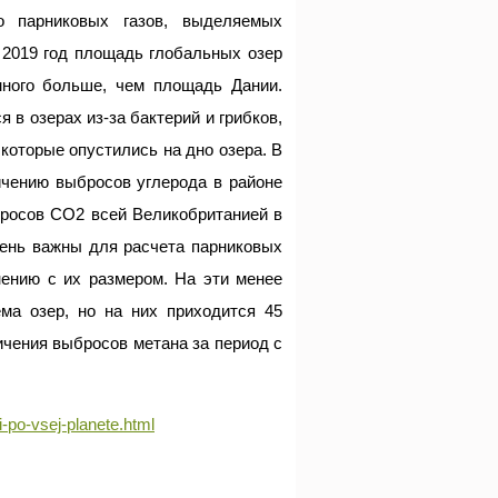
о парниковых газов, выделяемых
 2019 год площадь глобальных озер
много больше, чем площадь Дании.
я в озерах из-за бактерий и грибков,
которые опустились на дно озера. В
ичению выбросов углерода в районе
бросов CO2 всей Великобританией в
чень важны для расчета парниковых
нению с их размером. На эти менее
ма озер, но на них приходится 45
ичения выбросов метана за период с
i-po-vsej-planete.html