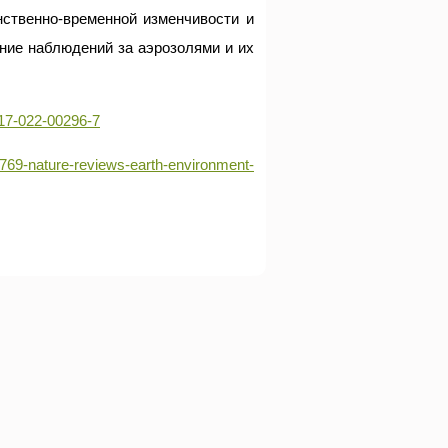
нственно-временной изменчивости и
ние наблюдений за аэрозолями и их
17-022-00296-7
/1769-nature-reviews-earth-environment-