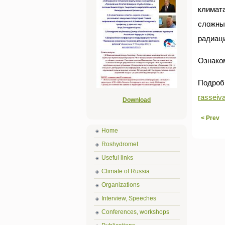
климат
сложны
радиац
Ознако
Под
rasseiv
Download
< Prev
Home
Roshydromet
Useful links
Climate of Russia
Organizations
Interview, Speeches
Conferences, workshops