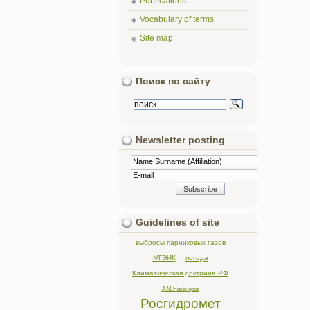
Publications
Vocabulary of terms
Site map
Поиск по сайту
Newsletter posting
Guidelines of site
выбросы парниковых газов
МГЭИК
погода
Климатическая доктрина РФ
А.М.Никаноров
Росгидромет