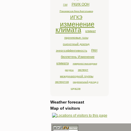
РКИК ООН
ГХИ
Романовская Анна Анатольевна
ИГКЭ
изменение
климата
климат
парниковые газы
оценочный доклад
РАН
энергоэффективность
бюллетень Изменение
климата
поверхностные водные
эксперт
ресурсы
международной группы
экспертов
национальный доклад о
кадастре
Weather forecast
Map of visitors