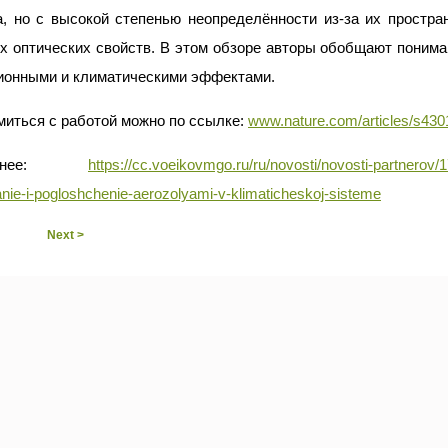
а, но с высокой степенью неопределённости из-за их простра
х оптических свойств. В этом обзоре авторы обобщают понима
ионными и климатическими эффектами.
миться с работой можно по ссылке:
www.nature.com/articles/s430
робнее:
https://cc.voeikovmgo.ru/ru/novosti/novosti-partnerov
anie-i-pogloshchenie-aerozolyami-v-klimaticheskoj-sisteme
Next >