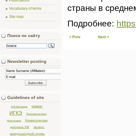
Publications
страны в средне
Vocabulary of terms
Site map
Подробнее:
http
Поиск по сайту
< Prev
Next >
Newsletter posting
Guidelines of site
климат
А.М.Никаноров
ИГКЭ
Романовская Анна
Климатическая
Анатольевна
доктрина РФ
эксперт
международной группы