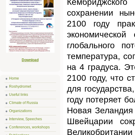
Кембриджского
сохранении нын
2100 году прак
экономической 
глобального по
температура, со
Download
на 4 градуса. Э
2100 году, что 
Home
для государства
Roshydromet
Useful links
году потеряет б
Climate of Russia
Новая Зеландия
Organizations
Швейцарии сок
Interview, Speeches
Conferences, workshops
Великобритании