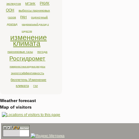
РКИК
экспертов
МГЭИК
ООН
выбросы парниковых
РАН
газов
оценочный
доклад
национальный доклад о
кадастре
изменение
климата
парниковые газы
погода
Росгидромет
поверхностные водные ресурсы
энергоэффективность
бюллетень Изменение
климата
ГХИ
Weather forecast
Map of visitors