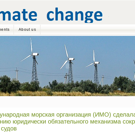
ents
About us
народная морская организация (ИМО) сделала
нию юридически обязательного механизма сок
 судов