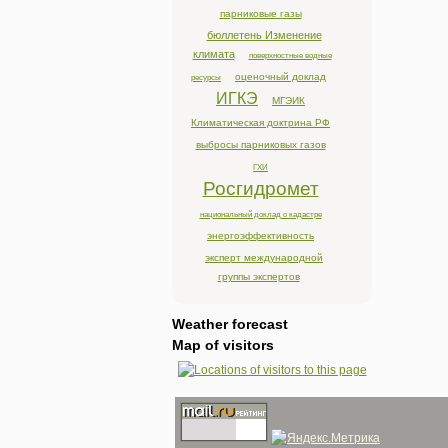
парниковые газы
бюллетень Изменение
климата
поверхностные водные
оценочный доклад
ресурсы
ИГКЭ
МГЭИК
Климатическая доктрина РФ
выбросы парниковых газов
ГХИ
Росгидромет
национальный доклад о кадастре
энергоэффективность
эксперт международной
группы экспертов
Weather forecast
Map of visitors