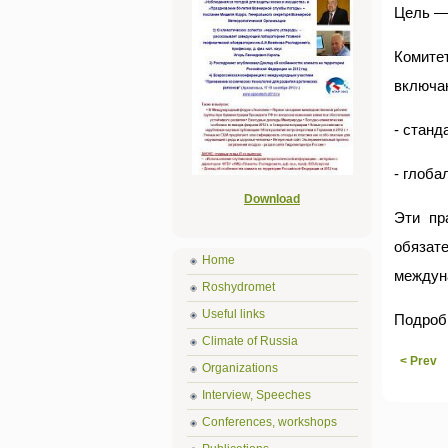
Цель — 
Комите
включа
- станд
- глоба
Download
Эти пр
обязат
Home
междун
Roshydromet
Useful links
Подроб
Climate of Russia
< Prev
Organizations
Interview, Speeches
Conferences, workshops