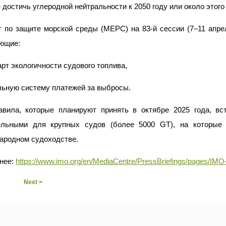
достичь углеродной нейтральности к 2050 году или около этого 
т по защите морской среды (MEPC) на 83-й сессии (7–11 апре
ющие:
арт экологичности судового топлива,
льную систему платежей за выбросы.
авила, которые планируют принять в октябре 2025 года, вс
ельными для крупных судов (более 5000 GT), на которые
ародном судоходстве.
нее:
https://www.imo.org/en/MediaCentre/PressBriefings/pages/IMO-
Next >