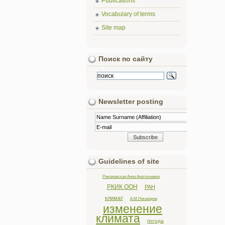
Publications
Vocabulary of terms
Site map
Поиск по сайту
Newsletter posting
Guidelines of site
Романовская Анна Анатольевна
РКИК ООН
РАН
климат
А.М.Никаноров
изменение
климата
погода