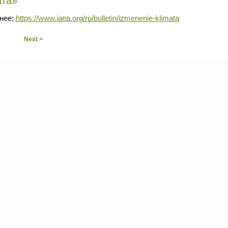
ата»
нее:
https://www.iaea.org/ru/bulletin/izmenenie-klimata
Next >