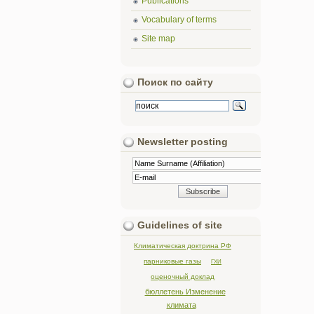
Publications
Vocabulary of terms
Site map
Поиск по сайту
Newsletter posting
Guidelines of site
Климатическая доктрина РФ
парниковые газы
ГХИ
оценочный доклад
бюллетень Изменение
климата