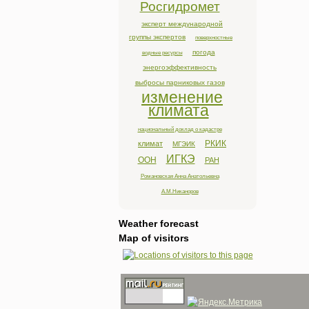
Росгидромет
эксперт международной
группы экспертов
поверхностные
погода
водные ресурсы
энергоэффективность
выбросы парниковых газов
изменение
климата
национальный доклад о кадастре
РКИК
климат
МГЭИК
ИГКЭ
ООН
РАН
Романовская Анна Анатольевна
А.М.Никаноров
Weather forecast
Map of visitors