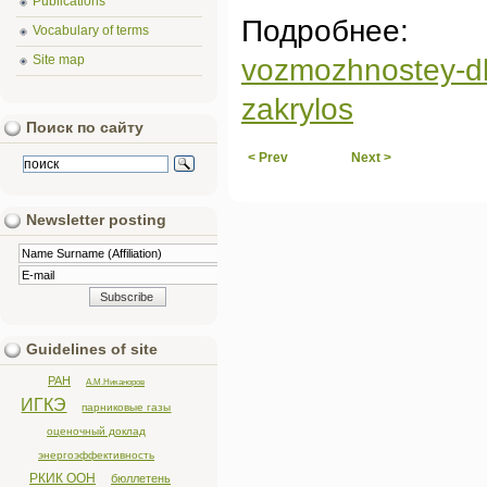
Publications
Подроб
Vocabulary of terms
Site map
vozmozhnostey-dl
zakrylos
Поиск по сайту
< Prev
Next >
Newsletter posting
Guidelines of site
РАН
А.М.Никаноров
ИГКЭ
парниковые газы
оценочный доклад
энергоэффективность
РКИК ООН
бюллетень