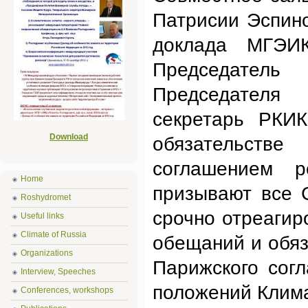
Патрисии Эспин
доклада МГЭИК
Председатель
Председателя
секретарь РКИ
Download
обязательст
соглашением 
Home
призывают все 
Roshydromet
срочно отреагир
Useful links
Climate of Russia
обещаний и обяз
Organizations
Парижского сог
Interview, Speeches
положений Клима
Conferences, workshops