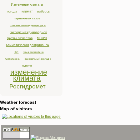
Изменение климата
климат
погода
выбросы
парниковых газов
поверхностные водные ресурсы
эксперт международной
группы экспертов
МГЭИК
Климатическая доктрина РФ
ГХИ
Романовская Анна
Анатольевна
национальный доклад о
кадастре
изменение
климата
Росгидромет
Weather forecast
Map of visitors