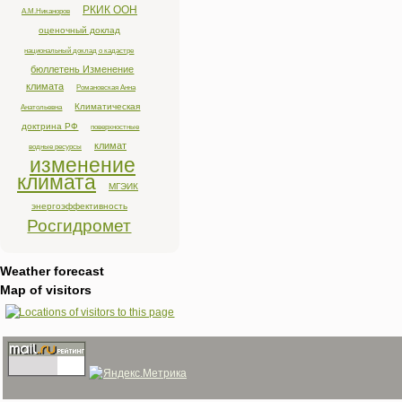
РКИК ООН
А.М.Никаноров
оценочный доклад
национальный доклад о кадастре
бюллетень Изменение
климата
Романовская Анна
Климатическая
Анатольевна
доктрина РФ
поверхностные
климат
водные ресурсы
изменение
климата
МГЭИК
энергоэффективность
Росгидромет
Weather forecast
Map of visitors