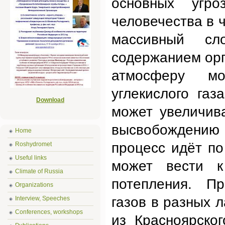
основных уг
человечества в 
массивный с
содержанием орга
атмосферу м
углекислого га
Download
может увеличива
высвобождению 
Home
процесс идёт по
Roshydromet
Useful links
может вести к
Climate of Russia
потепления. П
Organizations
газов в разных 
Interview, Speeches
Conferences, workshops
из Красноярско