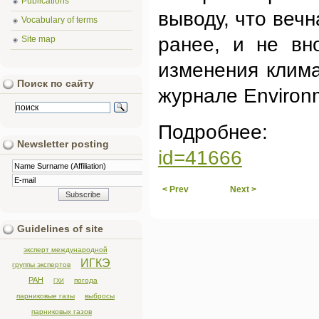
Publications
выводу, что веч
Vocabulary of terms
ранее, и не вн
Site map
изменения клима
Поиск по сайту
журнале Environ
Подробне
Newsletter posting
id=41666
< Prev
Next >
Guidelines of site
эксперт международной
ИГКЭ
группы экспертов
РАН
погода
ГХИ
парниковые газы
выбросы
парниковых газов