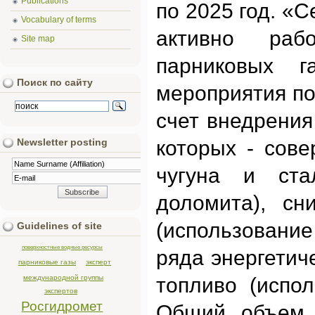
Publications
по 2025 год. «
Vocabulary of terms
активно раб
Site map
парниковых г
Поиск по сайту
мероприятия по
счет внедрения
которых - сове
Newsletter posting
чугуна и ста
доломита), сн
(использование
Guidelines of site
поверхностные водные ресурсы
ряда энергетич
парниковые газы
эксперт
международной группы
топливо (испол
экспертов
Росгидромет
Общий объем 