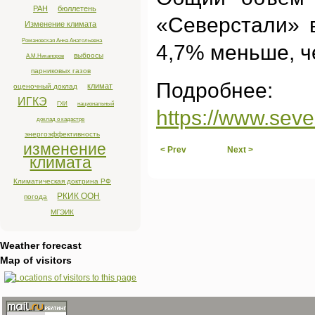
РАН
бюллетень
«Северстали» в
Изменение климата
Романовская Анна Анатольевна
4,7% меньше, че
выбросы
А.М.Никаноров
парниковых газов
Подробнее:
климат
оценочный доклад
ИГКЭ
ГХИ
национальный
https://www.sev
доклад о кадастре
энергоэффективность
изменение
< Prev
Next >
климата
Климатическая доктрина РФ
РКИК ООН
погода
МГЭИК
Weather forecast
Map of visitors