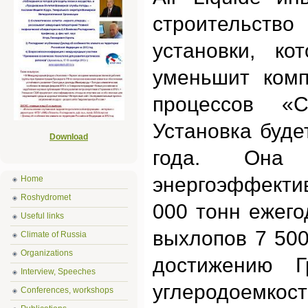
строительств
установки, ко
уменьшит комп
процессов «
Установка буде
Download
года. Она 
энергоэффекти
Home
Roshydromet
000 тонн ежего
Useful links
выхлопов 7 500
Climate of Russia
Organizations
достижению Г
Interview, Speeches
углеродоемкост
Conferences, workshops