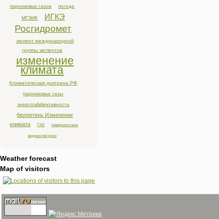
парниковых газов
погода
ИГКЭ
МГЭИК
Росгидромет
эксперт международной
группы экспертов
изменение
климата
Климатическая доктрина РФ
парниковые газы
энергоэффективность
бюллетень Изменение
климата
ГХИ
поверхностные
водные ресурсы
Weather forecast
Map of visitors