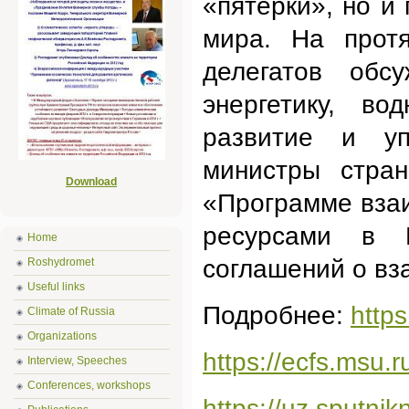
«пятерки», но и 
мира. На прот
делегатов обс
энергетику, во
развитие и у
министры стран
Download
«Программе вза
ресурсами в 
Home
соглашений о вз
Roshydromet
Useful links
Подробнее:
http
Climate of Russia
Organizations
https://ecfs.msu.
Interview, Speeches
Conferences, workshops
https://uz.sputn