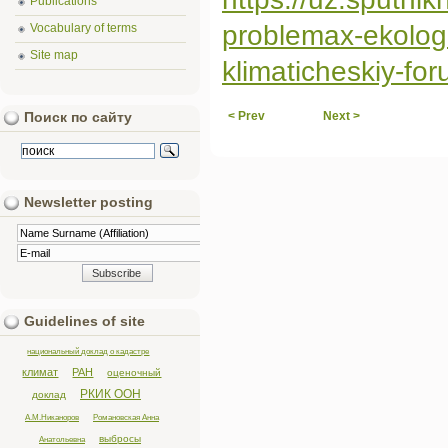
Publications
problemax-ekolog
Vocabulary of terms
Site map
klimaticheskiy-fo
< Prev
Next >
Поиск по сайту
Newsletter posting
Guidelines of site
национальный доклад о кадастре
климат
РАН
оценочный
РКИК ООН
доклад
А.М.Никаноров
Романовская Анна
выбросы
Анатольевна