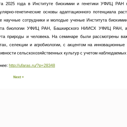
та 2025 года в Институте биохимии и генетики УФИЦ РАН 
улярно-генетические основы адаптационного потенциала раст
е научные сотрудники и молодые ученые Института биохими
ута биологии УФИЦ РАН, Башкирского НИИСХ УФИЦ РАН, а 
ута природы и человека. На семинаре были рассмотрены ва
тах, селекции и агробиологии, с акцентом на инновационные
тивности сельскохозяйственных культур с учетом наблюдаемых
нее:
http://ufaras.ru/?p=28348
Next >