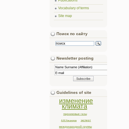
Publications
Vocabulary of terms
Site map
Поиск по сайту
Newsletter posting
Guidelines of site
изменение
климата
парниковые газы
эксперт
А.М.Никаноров
международной группы