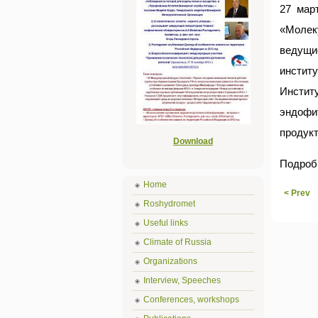
27 мар
«Молек
ведущи
инстит
Инстит
эндофи
продук
Download
Подроб
Home
< Prev
Roshydromet
Useful links
Climate of Russia
Organizations
Interview, Speeches
Conferences, workshops