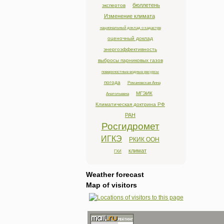
бюллетень
экспертов
Изменение климата
национальный доклад о кадастре
оценочный доклад
энергоэффективность
выбросы парниковых газов
поверхностные водные ресурсы
погода
Романовская Анна
МГЭИК
Анатольевна
Климатическая доктрина РФ
РАН
Росгидромет
ИГКЭ
РКИК ООН
климат
ГХИ
Weather forecast
Map of visitors