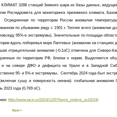
 КЛИМАТ 3288 станций Земного шара из базы данных, ведущей
огии Росгидромета для мониторинга приземного климата. Базо
г. Осредненная по территории России аномалия температур
ванном по убыванию ряду с 1901 г. Теплее всего (аномалии д
 повсюду 95%-е экстремумы). Значительные по площади област
тории вдоль побережья моря Лаптевых (аномалии на станциях д
шая отрицательная аномалия (-0.1оС) отмечена для Северо-Ка
редненные по территории РФ, близки к норме. Выделяются об
 и на севере ДФО и дефицита на Урале и в Западной Сиб
ственно 95- и 5%-е экстремумы. Сентябрь 2024 года был экст
(включая сушу и поверхность океана): глобальная аномалия 0
ь 2023 года (0.769 оС).
нее:
http://www.igce.ru/2024/12/07/temp_regime_oct2024/
Next >