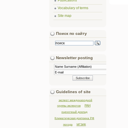
Publications
Vocabulary of terms
Site map
Поиск по сайту
Newsletter posting
Guidelines of site
эксперт международной
РАН
группы экспертов
оценочный доклад
Климатическая доктрина РФ
погода
МГЭИК