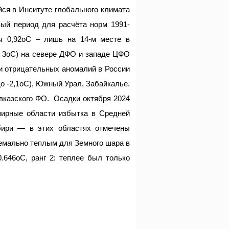
ся в Инситуте глобального климата
вый период для расчёта норм 1991-
ы 0,92оС – лишь на 14-м месте в
о 3оС) на севере ДФО и западе ЦФО
и отрицательных аномалий в России
о ‑2,1оС), Южный Урал, Забайкалье.
вказского ФО. Осадки октября 2024
ширные области избытка в Средней
ири — в этих областях отмечены
ремально теплым для Земного шара в
.646оС, ранг 2: теплее был только