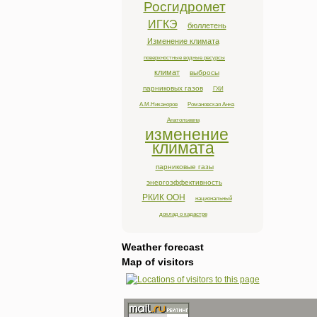
Росгидромет
ИГКЭ
бюллетень
Изменение климата
поверхностные водные ресурсы
климат
выбросы
парниковых газов
ГХИ
А.М.Никаноров
Романовская Анна
Анатольевна
изменение
климата
парниковые газы
энергоэффективность
РКИК ООН
национальный
доклад о кадастре
Weather forecast
Map of visitors