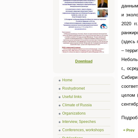
данным
и экол
2020 г
ранжиро
(здесь
– терри
Неболь
Download
г., ос
Сибири
Home
соответ
Roshydromet
целом 
Useful links
сентябр
Climate of Russia
Organizations
Подроб
Interview, Speeches
Conferences, workshops
< Prev