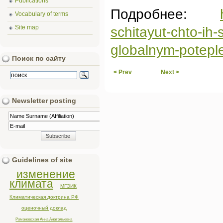
Publications
Подробнее:
Vocabulary of terms
Site map
schitayut-chto-ih-
globalnym-potepl
Поиск по сайту
< Prev
Next >
Newsletter posting
Guidelines of site
изменение
климата
МГЭИК
Климатическая доктрина РФ
оценочный доклад
Романовская Анна Анатольевна