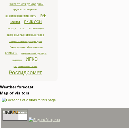
эксперт международной
группы экспертов
РАН
энергоэффективность
РКИК ООН
климат
погода
ГХИ
А.М.Никаноров
выбросы парниковых газов
поверхностные водные ресурсы
бюллетень Изменение
климата
национальный доклад о
ИГКЭ
кадастре
парниковые газы
Росгидромет
Weather forecast
Map of visitors