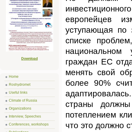
инвестиционног
европейцев из
уступающая по 
списке проблем
национальном 
Download
граждан ЕС отда
менять свой об
Home
более 90% счит
Roshydromet
адаптировалас
Useful links
Climate of Russia
страны должны
Organizations
потеплением кл
Interview, Speeches
что это должно с
Conferences, workshops