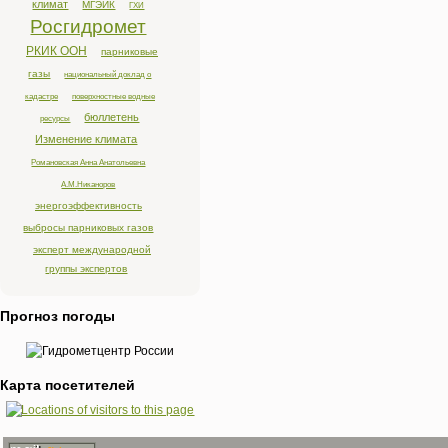
климат
МГЭИК
ГХИ
Росгидромет
РКИК ООН
парниковые
газы
национальный доклад о
кадастре
поверхностные водные
бюллетень
ресурсы
Изменение климата
Романовская Анна Анатольевна
А.М.Никаноров
энергоэффективность
выбросы парниковых газов
эксперт международной
группы экспертов
Прогноз погоды
Карта посетителей