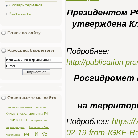
Словарь терминов
Президентом РФ
Карта сайта
утверждена К
Поиск по сайту
Подробнее:
Рассылка бюллетеня
http://publication.
Росгидромет 
Основные темы сайта
на территори
национальный доклад о кадастре
Климатическая доктрина РФ
Подробнее:
https:/
РКИК ООН
поверхностные
водные ресурсы
Романовская Анна
02-19-from-IGKE-R
ИГКЭ
РАН
Анатольевна