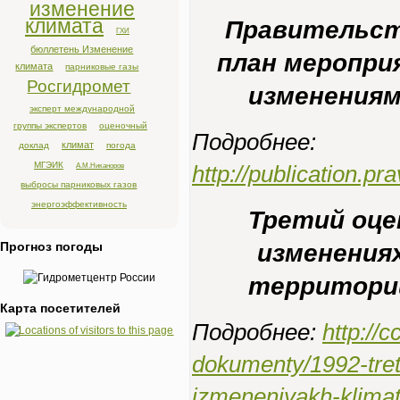
изменение
климата
Правительст
ГХИ
бюллетень Изменение
план меропр
климата
парниковые газы
Росгидромет
изменениям
эксперт международной
группы экспертов
оценочный
Подробнее:
климат
доклад
погода
МГЭИК
А.М.Никаноров
http://publication.
выбросы парниковых газов
энергоэффективность
Третий оце
Прогноз погоды
изменения
территории
Карта посетителей
Подробнее:
http://
dokumenty/1992-tret
izmeneniyakh-klimata-