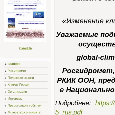
«Изменение кл
Уважаемые под
осуществл
Скачать
global-cli
Главная
Росгидромет,
Росгидромет
Полезные ссылки
РКИК ООН, пред
Климат России
е Национально
Организации
Интервью
Подробнее:
https:/
Предстоящие события
5_rus.pdf
Литература о климате