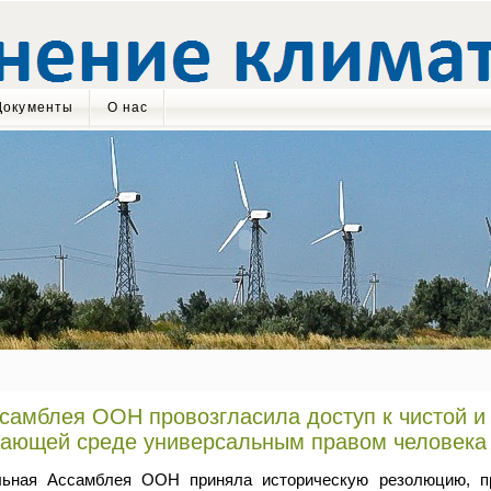
Документы
О нас
самблея ООН провозгласила доступ к чистой и
жающей среде универсальным правом человека
льная Ассамблея ООН приняла историческую резолюцию, п