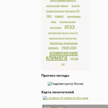
энергоэффективность
оценочный доклад
погода
Климатическая доктрина РФ
РАН
климат
парниковые
газы
Романовская Анна
ИГКЭ
Анатольевна
национальный доклад о кадастре
поверхностные водные ресурсы
бюллетень Изменение
РКИК ООН
климата
изменение
климата
МГЭИК
ГХИ
Прогноз погоды
Карта посетителей