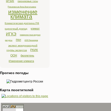
МГЭИК
парниковые газы
Романовская Анна Анатольевна
изменение
климата
Климатическая доктрина РФ
климат
оценочный доклад
ИГКЭ
поверхностные водные
РАН
ресурсы
А.М.Никаноров
эксперт международной
РКИК
группы экспертов
ООН
бюллетень
Изменение климата
Прогноз погоды
Карта посетителей