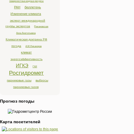
поверхностные водные ресурсы
РАН
бюллетень
Изменение климата
эксперт международной
группы экспертов
Романовская
Анна Анатольевна
Климатическая доктрина РФ
погода
А.М.Никаноров
климат
энергоэффективность
ИГКЭ
ГХИ
Росгидромет
парниковые газы
выбросы
парниковых газов
Прогноз погоды
Карта посетителей