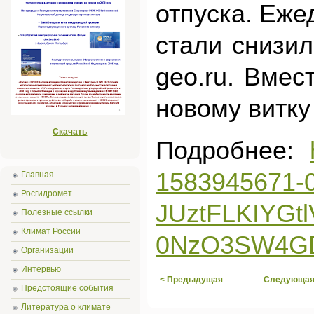
отпуска. Еже
стали снизи
geo.ru. Вмес
новому витку
Скачать
Подробнее:
1583945671
Главная
Росгидромет
JUztFLKIYG
Полезные ссылки
Климат России
0NzO3SW4GD
Организации
Интервью
< Предыдущая
Следующая
Предстоящие события
Литература о климате