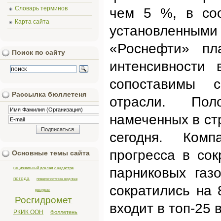
Словарь терминов
чем 5 %, в соо
Карта сайта
установленным
«Роснефти» пла
Поиск по сайту
интенсивности 
сопоставимы 
Рассылка бюллетеня
отрасли. Пол
намеченных в ст
сегодня. Комп
прогресса в со
Основные темы сайта
национальный доклад о кадастре
парниковых газ
погода
поверхностные водные
сократились на
ресурсы
Росгидромет
входит в топ-25 
РКИК ООН
бюллетень