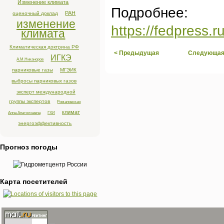
Изменение климата
Подробнее:
РАН
оценочный доклад
изменение
https://fedpress.
климата
Климатическая доктрина РФ
< Предыдущая
Следующая
ИГКЭ
А.М.Никаноров
парниковые газы
МГЭИК
выбросы парниковых газов
эксперт международной
группы экспертов
Романовская
климат
Анна Анатольевна
ГХИ
энергоэффективность
Прогноз погоды
Карта посетителей