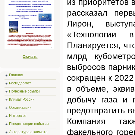
из приоритетов 
рассказал перв
Лирон, высту
«Технологии 
Планируется, чт
млрд кубометр
Скачать
выбросов парник
Главная
сокращен к 2022
Росгидромет
в объеме, экви
Полезные ссылки
добычу газа и 
Климат России
Организации
предотвратить в
Интервью
Компания так
Предстоящие события
факельного горе
Литература о климате