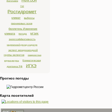
РКИК ООН
Анатольевна
ГХИ
Росгидромет
климат
выбросы
парниковых газов
бюллетень Изменение
климата
погода
МГЭИК
энергоэффективность
национальный доклад о кадастре
эксперт международной
группы экспертов
поверхностные
Климатическая
водные ресурсы
ИГКЭ
доктрина РФ
Прогноз погоды
Карта посетителей