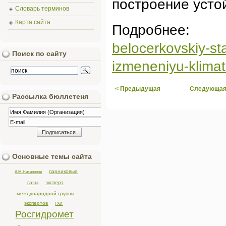
построение усто
Словарь терминов
Карта сайта
Подробн
belocerkovskiy-st
Поиск по сайту
izmeneniyu-klima
< Предыдущая
Следующая
Рассылка бюллетеня
Основные темы сайта
парниковые
А.М.Никаноров
газы
эксперт
международной группы
экспертов
ГХИ
Росгидромет