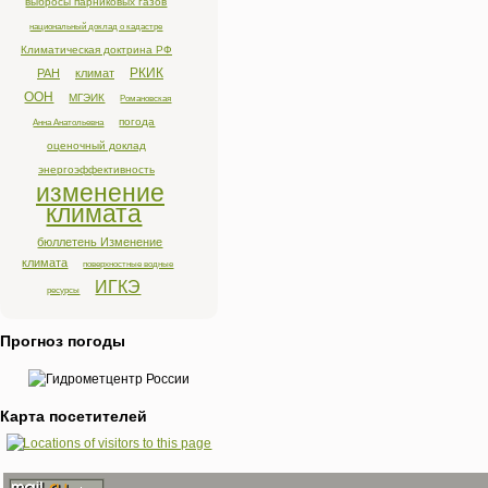
выбросы парниковых газов
национальный доклад о кадастре
Климатическая доктрина РФ
РКИК
РАН
климат
ООН
МГЭИК
Романовская
погода
Анна Анатольевна
оценочный доклад
энергоэффективность
изменение
климата
бюллетень Изменение
климата
поверхностные водные
ИГКЭ
ресурсы
Прогноз погоды
Карта посетителей