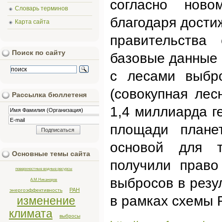
согласно ново
Словарь терминов
благодаря дости
Карта сайта
правительства
Поиск по сайту
базовые данные 
с лесами выбр
(совокупная лес
Рассылка бюллетеня
1,4 миллиарда г
площади плане
основой для т
Основные темы сайта
получили право
поверхностные водные ресурсы
выбросов в резу
А.М.Никаноров
РАН
энергоэффективность
в рамках схемы
изменение
климата
выбросы