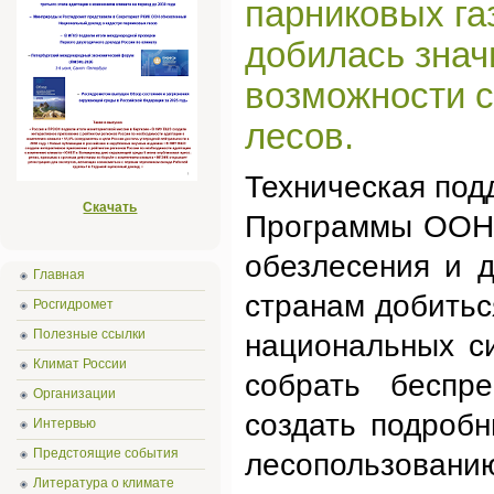
парниковых га
добилась знач
возможности с
лесов.
Техническая под
Скачать
Программы ООН 
обезлесения и 
Главная
странам добитьс
Росгидромет
Полезные ссылки
национальных с
Климат России
собрать беспр
Организации
создать подроб
Интервью
Предстоящие события
лесопользовани
Литература о климате