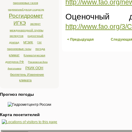
http://www.fao.org/ne
парниковых газов
национальный доклад о кадастре
Оценочный 
Росгидромет
ИГКЭ
эксперт
http://www.fao.org/3
международной группы
экспертов
оценочный
< Предыдущая
Следующая
доклад
МГЭИК
ГХИ
парниковые газы
погода
климат
Климатическая
доктрина РФ
Романовская Анна
РКИК ООН
Анатольевна
бюллетень Изменение
климата
Прогноз погоды
Карта посетителей