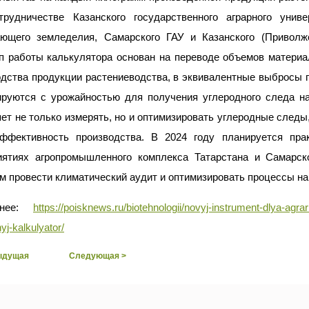
трудничестве Казанского государственного аграрного унив
ающего земледелия, Самарского ГАУ и Казанского (Приволжс
п работы калькулятора основан на переводе объемов материа
дства продукции растениеводства, в эквивалентные выбросы п
ируются с урожайностью для получения углеродного следа на
ет не только измерять, но и оптимизировать углеродные следы,
эффективность производства. В 2024 году планируется пра
иятиях агропромышленного комплекса Татарстана и Самарск
м провести климатический аудит и оптимизировать процессы на
бнее:
https://poisknews.ru/biotehnologii/novyj-instrument-dlya-agra
yj-kalkulyator/
ыдущая
Следующая >