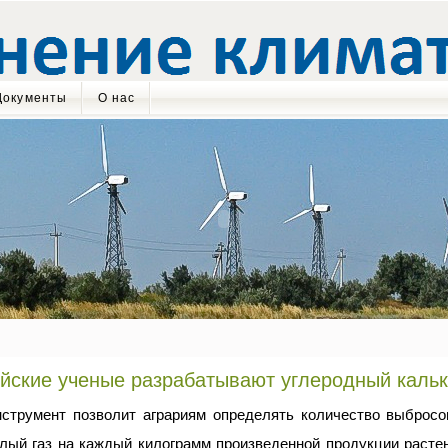
Документы
О нас
йские ученые разрабатывают углеродный каль
нструмент позволит аграриям определять количество выбросо
слый газ на каждый килограмм произведенной продукции расте