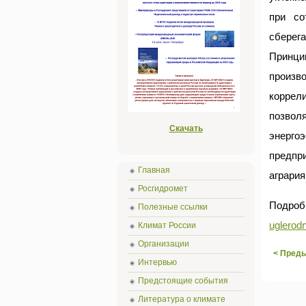
при со
сберег
Принци
произво
коррел
позволя
Скачать
энерго
предпр
Главная
агрария
Росгидромет
Подро
Полезные ссылки
uglerodn
Климат России
Организации
< Пред
Интервью
Предстоящие события
Литература о климате