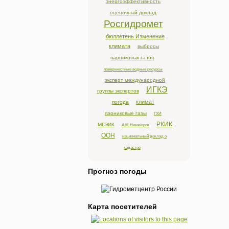
энергоэффективность
оценочный доклад
Росгидромет
бюллетень Изменение
климата
выбросы
парниковых газов
поверхностные водные ресурсы
эксперт международной
ИГКЭ
группы экспертов
климат
погода
парниковые газы
ГХИ
РКИК
МГЭИК
А.М.Никаноров
ООН
национальный доклад о
кадастре
Прогноз погоды
Карта посетителей