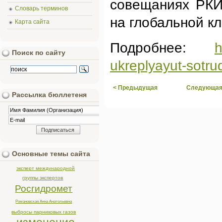
совещаниях РКИ
Словарь терминов
на глобальной к
Карта сайта
Подробнее:
h
Поиск по сайту
ukreplyayut-sotru
< Предыдущая
Следующая
Рассылка бюллетеня
Основные темы сайта
эксперт международной
группы экспертов
Росгидромет
Романовская Анна Анатольевна
выбросы парниковых газов