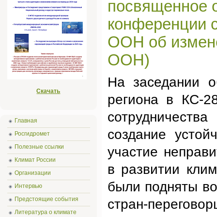
посвященное о
конференции с
ООН об измен
ООН)
На заседании о
Скачать
региона в КС-2
сотрудничест
Главная
создание устой
Росгидромет
Полезные ссылки
участие неправ
Климат России
в развитии клим
Организации
были подняты во
Интервью
Предстоящие события
стран-переговор
Литература о климате