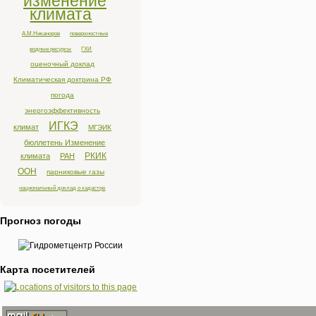
изменение
климата
А.М.Никаноров
поверхностные
водные ресурсы
ГХИ
оценочный доклад
Климатическая доктрина РФ
погода
энергоэффективность
ИГКЭ
климат
МГЭИК
бюллетень Изменение
РКИК
климата
РАН
ООН
парниковые газы
национальный доклад о кадастре
Прогноз погоды
Карта посетителей