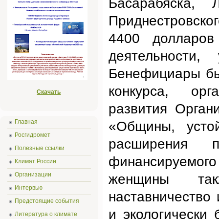
Басарабяска, 
Приднестровског
4400 долларов
деятельности,
Бенефициары бы
конкурса, орг
Скачать
развития Орган
Главная
«Общины, усто
Росгидромет
расширения 
Полезные ссылки
финансируемог
Климат России
Организации
женщины так
Интервью
наставничество
Предстоящие события
и экологически 
Литература о климате