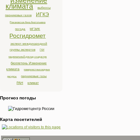
изменение
климата
выбросы
ИГКЭ
парниковых газов
Романовская Анна Анатольевна
погода
МГЭИК
Росгидромет
эксперт международной
группы экспертов
ГХИ
национальный доклад о кадастре
бюллетень Изменение
климата
поверхностные водные
парниковые газы
ресурсы
РАН
климат
Прогноз погоды
Карта посетителей