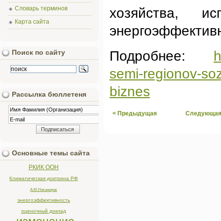
Словарь терминов
хозяйства, и
Карта сайта
энергоэффективны
Подробнее:
h
Поиск по сайту
semi-regionov-soz
biznes
Рассылка бюллетеня
< Предыдущая
Следующая
Основные темы сайта
РКИК ООН
Климатическая доктрина РФ
А.М.Никаноров
энергоэффективность
оценочный доклад