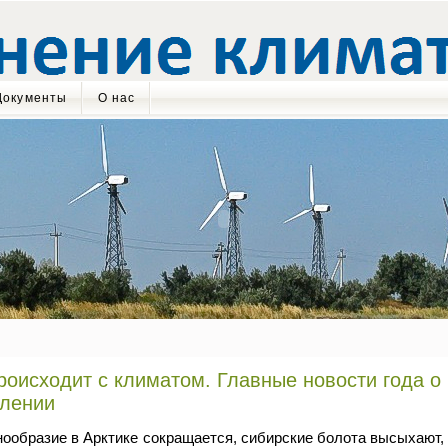
Документы
О нас
роисходит с климатом. Главные новости года о
плении
ообразие в Арктике сокращается, сибирские болота высыхают, 