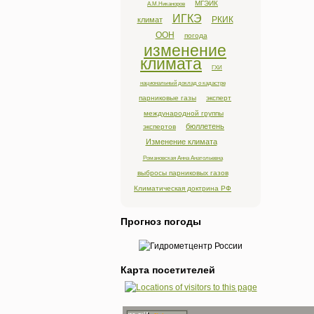
МГЭИК
А.М.Никаноров
ИГКЭ
РКИК
климат
ООН
погода
изменение
климата
ГХИ
национальный доклад о кадастре
парниковые газы
эксперт
международной группы
бюллетень
экспертов
Изменение климата
Романовская Анна Анатольевна
выбросы парниковых газов
Климатическая доктрина РФ
Прогноз погоды
Карта посетителей