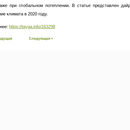
аже при глобальном потеплении. В статье представлен дай
ие климата в 2020 году.
нее:
https://tayga.info/163298
ыдущая
Следующая >