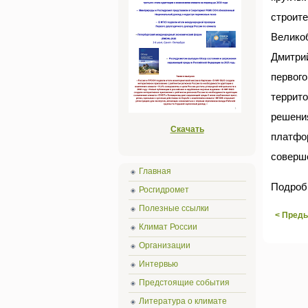
строит
Велико
Дмитри
первого
террит
решени
Скачать
платфор
соверше
Главная
Подроб
Росгидромет
Полезные ссылки
< Пред
Климат России
Организации
Интервью
Предстоящие события
Литература о климате