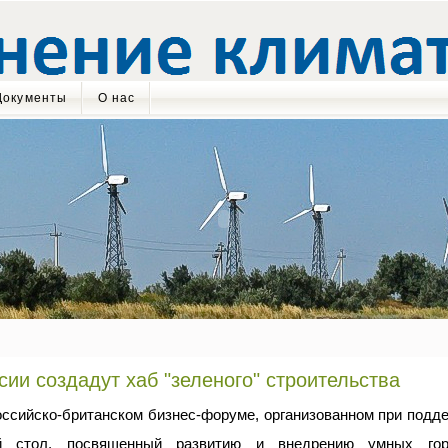
Документы
О нас
сии создадут хаб "зеленого" строительства
ссийско-британском бизнес-форуме, организованном при подде
й стол, посвященный развитию и внедрению умных горо