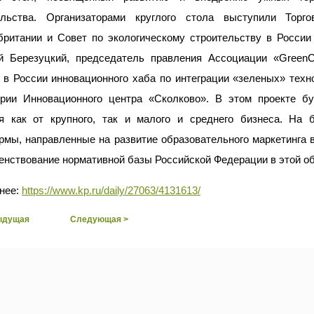
ельства. Организаторами круглого стола выступили Торг
британии и Совет по экологическому строительству в России
й Березуцкий, председатель правления Ассоциации «GreenС
 в России инновационного хаба по интеграции «зеленых» техн
ории Инновационного центра «Сколково». В этом проекте б
я как от крупного, так и малого и среднего бизнеса. На 
мы, направленные на развитие образовательного маркетинга в
нствование нормативной базы Российской Федерации в этой об
нее:
https://www.kp.ru/daily/27063/4131613/
ыдущая
Следующая >