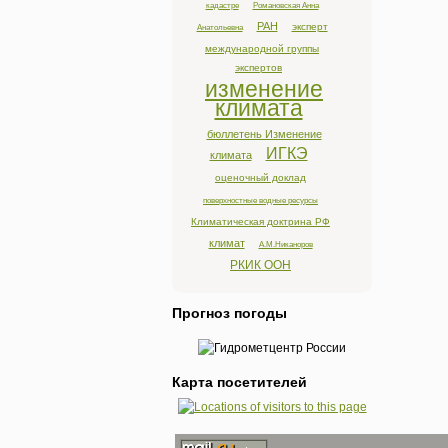
кадастре
Романовская Анна
РАН
эксперт
Анатольевна
международной группы
экспертов
изменение
климата
бюллетень Изменение
ИГКЭ
климата
оценочный доклад
поверхностные водные ресурсы
Климатическая доктрина РФ
климат
А.М.Никаноров
РКИК ООН
Прогноз погоды
Карта посетителей