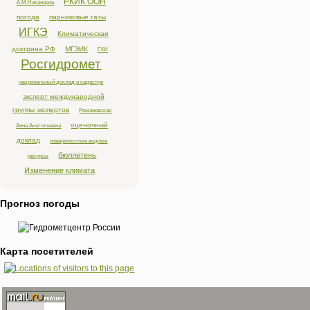
РКИК ООН
А.М.Никаноров
погода
парниковые газы
ИГКЭ
Климатическая
доктрина РФ
МГЭИК
ГХИ
Росгидромет
национальный доклад о кадастре
эксперт международной
группы экспертов
Романовская
оценочный
Анна Анатольевна
доклад
поверхностные водные
бюллетень
ресурсы
Изменение климата
Прогноз погоды
Карта посетителей