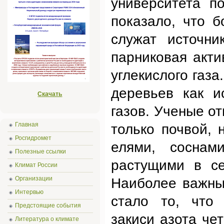
университета п
показало, что 
служат источн
парниковая акти
углекислого газа
деревьев как и
Скачать
газов. Ученые от
Главная
только почвой,
Росгидромет
елями, соснам
Полезные ссылки
растущими в се
Климат России
Организации
Наиболее важны
Интервью
стало то, что 
Предстоящие события
закиси азота чет
Литература о климате