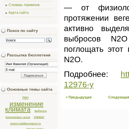
Словарь терминов
— от физиолог
Карта сайта
протяжении вег
активно выделя
Поиск по сайту
выбросов N2O
поглощать этот 
Рассылка бюллетеня
N2O.
Подробнее:
ht
12976-y
Основные темы сайта
< Предыдущая
Следующая
РАН
изменение
климата
выбросы
климат
парниковых газов
энергоэффективность