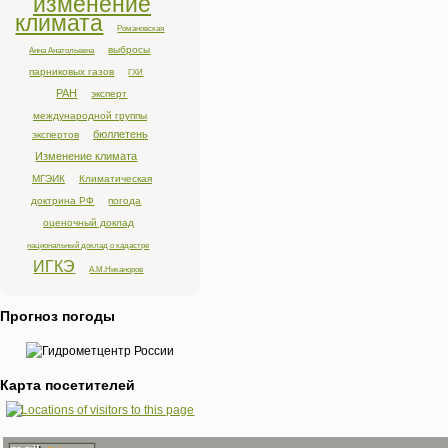
изменение
климата
Романовская
выбросы
Анна Анатольевна
парниковых газов
ГХИ
РАН
эксперт
международной группы
бюллетень
экспертов
Изменение климата
МГЭИК
Климатическая
доктрина РФ
погода
оценочный доклад
национальный доклад о кадастре
ИГКЭ
А.М.Никаноров
Прогноз погоды
Карта посетителей