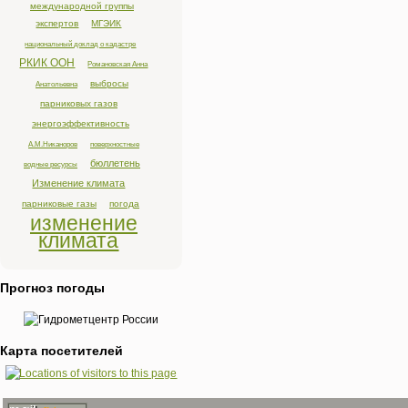
международной группы
экспертов
МГЭИК
национальный доклад о кадастре
РКИК ООН
Романовская Анна
выбросы
Анатольевна
парниковых газов
энергоэффективность
А.М.Никаноров
поверхностные
бюллетень
водные ресурсы
Изменение климата
парниковые газы
погода
изменение
климата
Прогноз погоды
Карта посетителей