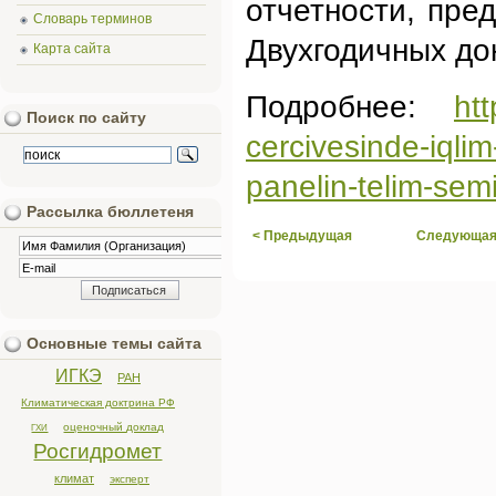
отчетности, пре
Словарь терминов
Двухгодичных до
Карта сайта
Подробнее:
htt
Поиск по сайту
cercivesinde-iqli
panelin-telim-semin
Рассылка бюллетеня
< Предыдущая
Следующая
Основные темы сайта
ИГКЭ
РАН
Климатическая доктрина РФ
оценочный доклад
ГХИ
Росгидромет
климат
эксперт