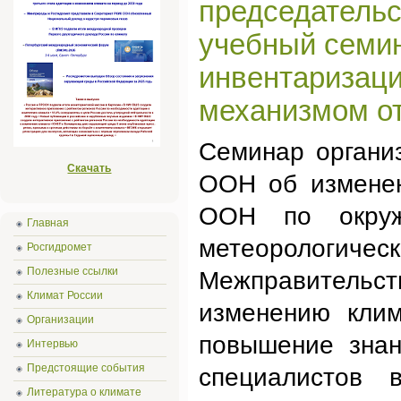
председатель
учебный семи
инвентаризаци
механизмом о
Семинар органи
Скачать
ООН об изменен
ООН по окруж
Главная
метеорологи
Росгидромет
Полезные ссылки
Межправитель
Климат России
изменению клим
Организации
повышение знан
Интервью
Предстоящие события
специалистов 
Литература о климате