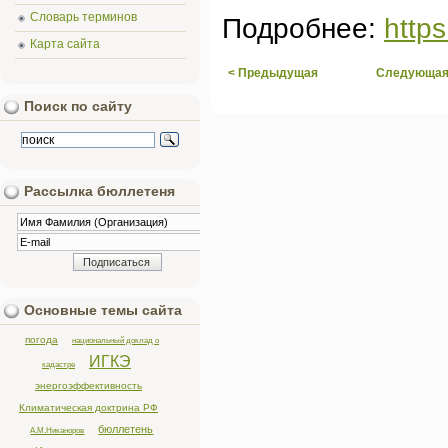
Словарь терминов
Подробнее:
http
Карта сайта
< Предыдущая
Следующая
Поиск по сайту
Рассылка бюллетеня
Основные темы сайта
погода
национальный доклад о
ИГКЭ
кадастре
энергоэффективность
Климатическая доктрина РФ
бюллетень
А.М.Никаноров