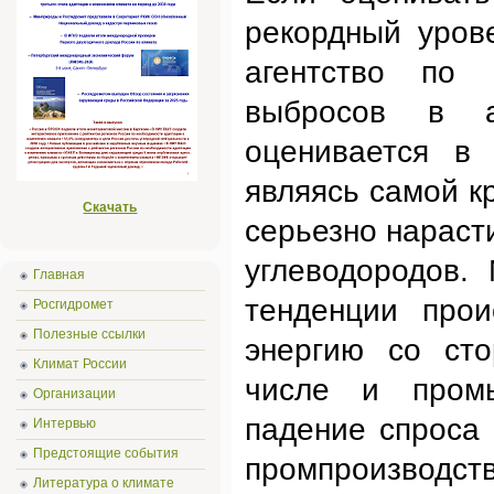
рекордный уров
агентство по
выбросов в а
оценивается в
являясь самой к
Скачать
серьезно нараст
углеводородов.
Главная
тенденции про
Росгидромет
Полезные ссылки
энергию со сто
Климат России
числе и промы
Организации
падение спроса 
Интервью
Предстоящие события
промпроизводств
Литература о климате