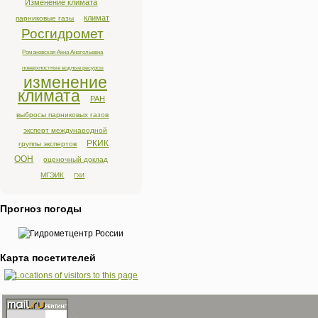
Изменение климата
климат
парниковые газы
Росгидромет
Романовская Анна Анатольевна
поверхностные водные ресурсы
изменение
климата
РАН
выбросы парниковых газов
эксперт международной
РКИК
группы экспертов
ООН
оценочный доклад
МГЭИК
ГХИ
Прогноз погоды
Карта посетителей