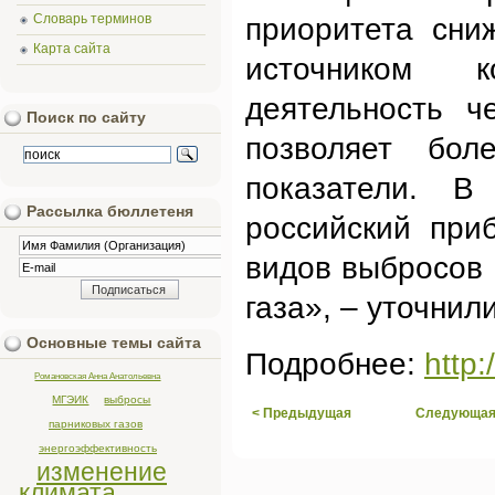
Словарь терминов
приоритета сни
Карта сайта
источником к
деятельность ч
Поиск по сайту
позволяет бол
показатели. В
Рассылка бюллетеня
российский при
видов выбросов 
газа», – уточнил
Основные темы сайта
Подробнее:
http:
Романовская Анна Анатольевна
МГЭИК
выбросы
< Предыдущая
Следующая
парниковых газов
энергоэффективность
изменение
климата