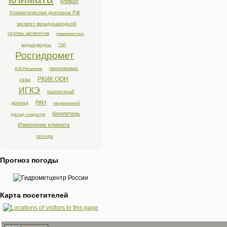
климат
Климатическая доктрина РФ
эксперт международной
группы экспертов
поверхностные
водные ресурсы
ГХИ
Росгидромет
парниковые
А.М.Никаноров
РКИК ООН
газы
ИГКЭ
оценочный
РАН
доклад
национальный
бюллетень
доклад о кадастре
Изменение климата
погода
Прогноз погоды
Карта посетителей