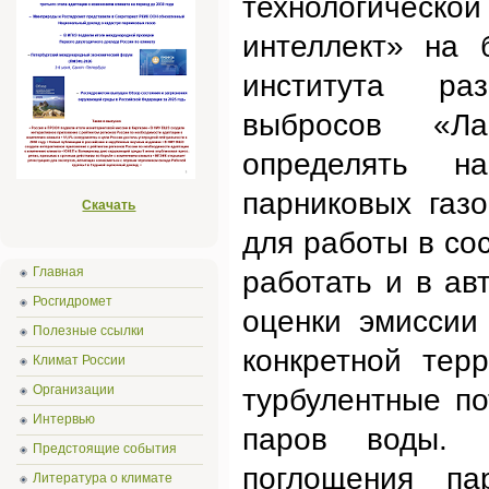
технологическо
интеллект» на 
института ра
выбросов «Ла
определять н
парниковых газ
Скачать
для работы в со
Главная
работать и в ав
Росгидромет
оценки эмиссии
Полезные ссылки
конкретной тер
Климат России
Организации
турбулентные по
Интервью
паров воды. 
Предстоящие события
поглощения па
Литература о климате