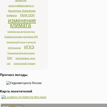
экспертов
энергоэффективность
бюллетень Изменение
РКИК ООН
климата
изменение
климата
поверхностные водные ресурсы
Климатическая доктрина РФ
национальный доклад о кадастре
ИГКЭ
А.М.Никаноров
Романовская Анна Анатольевна
РАН
парниковые газы
оценочный доклад
ГХИ
Прогноз погоды
Карта посетителей