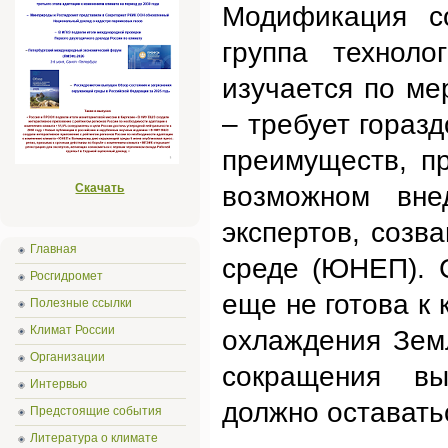
Модификация со
группа техноло
изучается по ме
– требует горазд
преимуществ, п
Скачать
возможном вне
экспертов, соз
Главная
среде (ЮНЕП). 
Росгидромет
еще не готова к
Полезные ссылки
Климат России
охлаждения Земл
Организации
сокращения вы
Интервью
должно оставать
Предстоящие события
Литература о климате