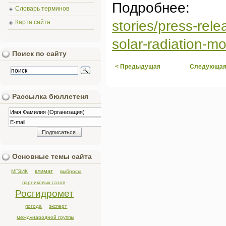
Подробн
Словарь терминов
stories/press-rel
Карта сайта
solar-radiation-mo
Поиск по сайту
< Предыдущая
Следующая
Рассылка бюллетеня
Основные темы сайта
климат
МГЭИК
выбросы
парниковых газов
Росгидромет
погода
эксперт
международной группы